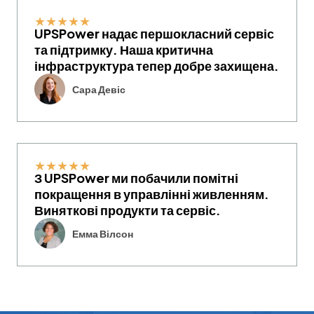
★
★
★
★
★
UPSPower надає першокласний сервіс
та підтримку. Наша критична
інфраструктура тепер добре захищена.
Сара Девіс
★
★
★
★
★
З UPSPower ми побачили помітні
покращення в управлінні живленням.
Виняткові продукти та сервіс.
Емма Вілсон