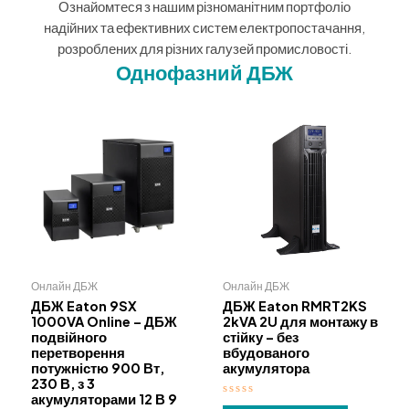
Ознайомтеся з нашим різноманітним портфоліо
надійних та ефективних систем електропостачання,
розроблених для різних галузей промисловості.
Однофазний ДБЖ
Онлайн ДБЖ
Онлайн ДБЖ
ДБЖ Eaton 9SX
ДБЖ Eaton RMRT2KS
1000VA Online – ДБЖ
2kVA 2U для монтажу в
подвійного
стійку – без
перетворення
вбудованого
потужністю 900 Вт,
акумулятора
230 В, з 3
акумуляторами 12 В 9
О