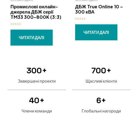
Промислові онлайн-
ДБЖ True Online 10 –
джерела ДБЖ серії
300 кВА
TM33 300–800K (3:3)
О
ц
О
і
ЧИТАТИ ДАЛІ
ц
н
і
ЧИТАТИ ДАЛІ
е
н
н
е
о
н
в
о
0
в
з
0
5
з
5
300
+
700
+
Завершені проекти
Щасливі клієнти
40
+
6
+
Члени команди
Глобальні нагороди