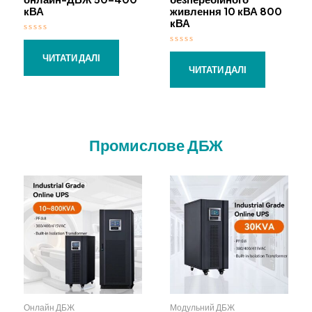
кВА
живлення 10 кВА 800
кВА
О
ц
О
і
ЧИТАТИ ДАЛІ
ц
н
і
ЧИТАТИ ДАЛІ
е
н
н
е
о
н
в
о
0
в
з
0
5
з
5
Промислове ДБЖ
Онлайн ДБЖ
Модульний ДБЖ