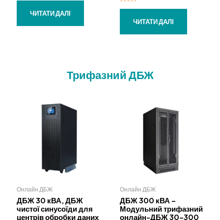
О
ц
О
і
ЧИТАТИ ДАЛІ
ц
н
і
ЧИТАТИ ДАЛІ
е
н
н
е
о
н
в
о
0
в
з
0
5
з
5
Трифазний ДБЖ
Онлайн ДБЖ
Онлайн ДБЖ
ДБЖ 30 кВА, ДБЖ
ДБЖ 300 кВА –
чистої синусоїди для
Модульний трифазний
центрів обробки даних
онлайн-ДБЖ 30–300