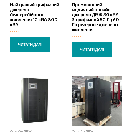
Найкращий трифазний
Промисловий
джерело
медичний онлайн-
безперебійного
джерело ДБЖ 30 кВА
живлення 10 кВА 800
3 трифазний 50 Гц 60
кВА
Гц резервне джерело
живлення
О
ц
О
і
ЧИТАТИ ДАЛІ
ц
н
і
ЧИТАТИ ДАЛІ
е
н
н
е
о
н
в
о
0
в
з
0
5
з
5
Онлайн ДБЖ
Онлайн ДБЖ