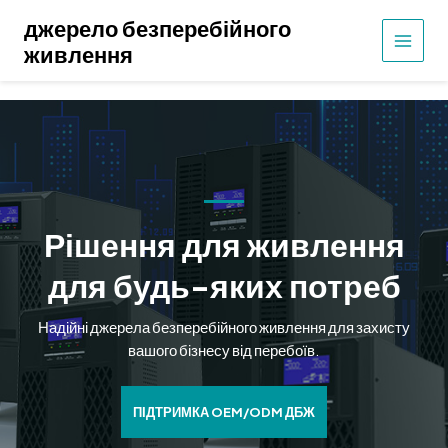
Перейти
джерело безперебійного
до
живлення
ГОЛО
вмісту
МЕН
Рішення для живлення
для будь-яких потреб
Надійні джерела безперебійного живлення для захисту
вашого бізнесу від перебоїв.
ПІДТРИМКА OEM/ODM ДБЖ