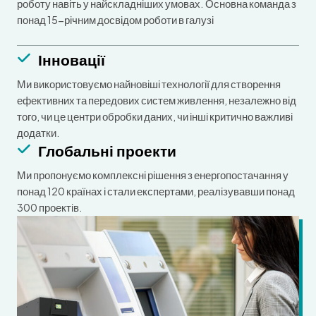
роботу навіть у найскладніших умовах. Основна команда з
понад 15-річним досвідом роботи в галузі
Інновації
Ми використовуємо найновіші технології для створення
ефективних та передових систем живлення, незалежно від
того, чи це центри обробки даних, чи інші критично важливі
додатки.
Глобальні проекти
Ми пропонуємо комплексні рішення з енергопостачання у
понад 120 країнах і стали експертами, реалізувавши понад
300 проектів.