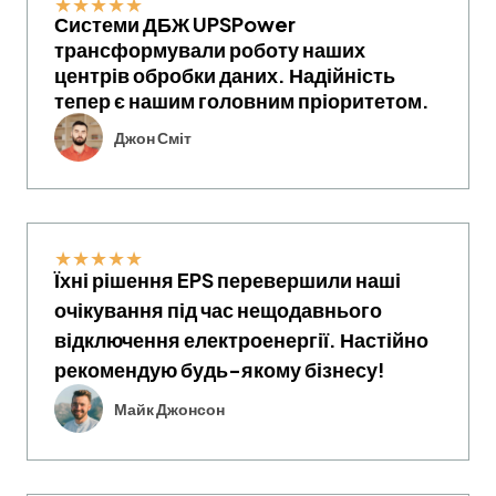
★
★
★
★
★
Системи ДБЖ UPSPower
трансформували роботу наших
центрів обробки даних. Надійність
тепер є нашим головним пріоритетом.
Джон Сміт
★
★
★
★
★
Їхні рішення EPS перевершили наші
очікування під час нещодавнього
відключення електроенергії. Настійно
рекомендую будь-якому бізнесу!
Майк Джонсон