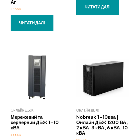
Аг
ц
і
ЧИТАТИ ДАЛІ
н
е
О
н
ц
о
і
ЧИТАТИ ДАЛІ
в
н
0
е
з
н
5
о
в
0
з
5
Онлайн ДБЖ
Онлайн ДБЖ
Мережевий та
Nobreak 1-10ква |
серверний ДБЖ 1-10
Онлайн ДБЖ 1200 ВА,
кВА
2 кВА, 3 кВА, 6 кВА, 10
кВА