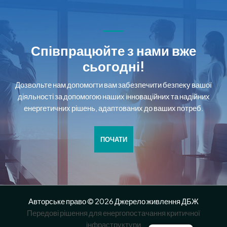
Співпрацюйте з нами вже
сьогодні!
Дозвольте нам допомогти вам забезпечити безпеку вашої
діяльності за допомогою наших інноваційних та надійних
енергетичних рішень, адаптованих до ваших потреб.
ПОЧАТИ
Авторське право © 2026 Джерело живлення ДБЖ
Передові рішення для енергопостачання критичної
інфраструктури