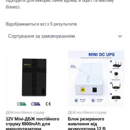
підходить для використання вдома, в офісі та малому
бізнесі.
Відображаються всі з 5 результатів
ДБЖ постійного струму
ДБЖ постійного струму
12V Міні-ДБЖ постійного
Блок резервного
струму 8800mAh для
живлення від
маршрутизатора
акумулятора 12 В