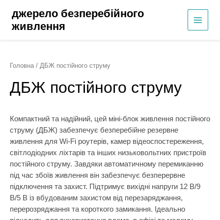
Перейти
джерело безперебійного
до
живлення
ГОЛО
вмісту
МЕН
Головна
/ ДБЖ постійного струму
ДБЖ постійного струму
Компактний та надійний, цей міні-блок живлення постійного
струму (ДБЖ) забезпечує безперебійне резервне
живлення для Wi-Fi роутерів, камер відеоспостереження,
світлодіодних ліхтарів та інших низьковольтних пристроїв
постійного струму. Завдяки автоматичному перемиканню
під час збоїв живлення він забезпечує безперервне
підключення та захист. Підтримує вихідні напруги 12 В/9
В/5 В із вбудованим захистом від перезаряджання,
перерозряджання та короткого замикання. Ідеально