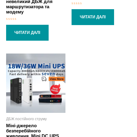
невеликий ДБЖ для
маршрутизатора та
Оцінено
модему
в
0
ЧИТАТИ ДАЛІ
з
5
Оцінено
в
0
ЧИТАТИ ДАЛІ
з
5
ДБЖ постійного струму
Міні-джерело
безперебійного
живлення, Mini DC UPS,