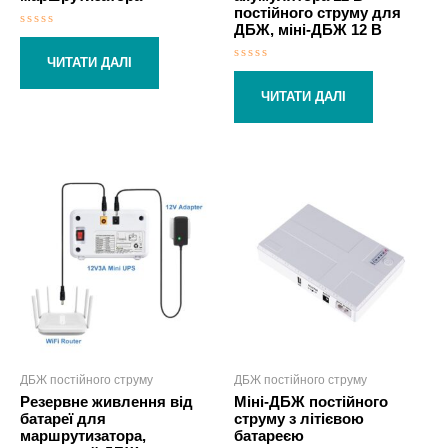
постійного струму для
ДБЖ, міні-ДБЖ 12 В
Оцінено
в
0
ЧИТАТИ ДАЛІ
Оцінено
з
в
5
0
ЧИТАТИ ДАЛІ
з
5
ДБЖ постійного струму
ДБЖ постійного струму
Резервне живлення від
Міні-ДБЖ постійного
батареї для
струму з літієвою
маршрутизатора,
батареєю