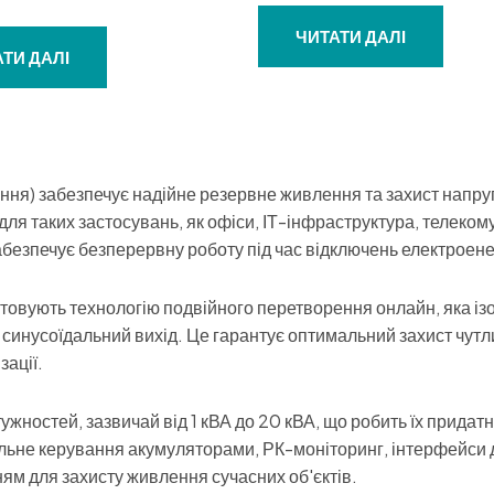
Оцінено
в
0
ЧИТАТИ ДАЛІ
з
ТИ ДАЛІ
5
я) забезпечує надійне резервне живлення та захист напру
ля таких застосувань, як офіси, ІТ-інфраструктура, телеком
езпечує безперервну роботу під час відключень електроенер
овують технологію подвійного перетворення онлайн, яка із
 синусоїдальний вихід. Це гарантує оптимальний захист чут
ації.
жностей, зазвичай від 1 кВА до 20 кВА, що робить їх придатн
уальне керування акумуляторами, РК-моніторинг, інтерфейси 
м для захисту живлення сучасних об'єктів.