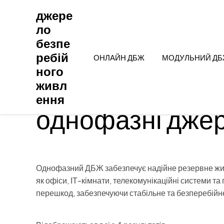
Перейти
джере
до
ло
вмісту
безпе
ребій
ОНЛАЙН ДБЖ
МОДУЛЬНИЙ Д
ного
живл
Головна
/ Товари з позначками “single phase ups”
ення
однофазні дже
Однофазний ДБЖ забезпечує надійне резервне живл
як офіси, ІТ-кімнати, телекомунікаційні системи т
перешкод, забезпечуючи стабільне та безперебійн