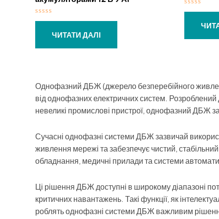
Оцінено
в
Оцінено
0
ЧИТА
в
з
0
ЧИТАТИ ДАЛІ
5
з
5
Однофазний ДБЖ (джерело безперебійного живленн
від однофазних електричних систем. Розроблений д
невеликі промислові пристрої, однофазний ДБЖ заб
Сучасні однофазні системи ДБЖ зазвичай використ
живлення мережі та забезпечує чистий, стабільний
обладнання, медичні прилади та системи автоматиз
Ці рішення ДБЖ доступні в широкому діапазоні поту
критичних навантажень. Такі функції, як інтелект
роблять однофазні системи ДБЖ важливим рішення