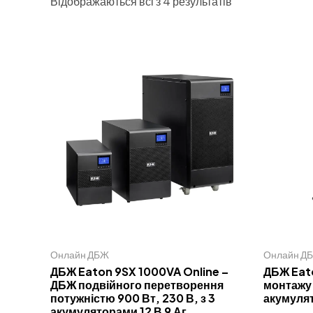
Відображаються всі з 4 результатів
Онлайн ДБЖ
Онлайн Д
ДБЖ Eaton 9SX 1000VA Online –
ДБЖ Eat
ДБЖ подвійного перетворення
монтажу 
потужністю 900 Вт, 230 В, з 3
акумуля
акумуляторами 12 В 9 Аг