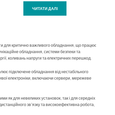
Оцінено
в
0
ЧИТАТИ ДАЛІ
з
5
ги для критично важливого обладнання, що працює
унікаційне обладнання, системи безпеки та
гії, коливань напруги та електричних перешкод.
олює підключене обладнання від нестабільного
ливої електроніки, включаючи сервери, мережеве
ими як для невеликих установок, так і для середніх
дистанційного зв'язку та високоефективна робота,