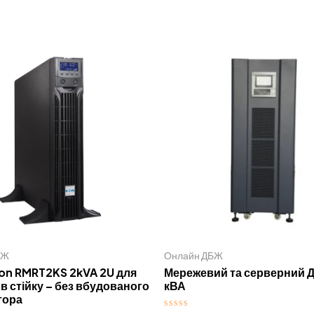
БЖ
Онлайн ДБЖ
on RMRT2KS 2kVA 2U для
Мережевий та серверний 
в стійку – без вбудованого
кВА
тора