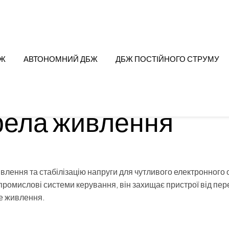
БЖ
АВТОНОМНИЙ ДБЖ
ДБЖ ПОСТІЙНОГО СТРУМУ
рела живлення
ення та стабілізацію напруги для чутливого електронного 
а промислові системи керування, він захищає пристрої від пе
е живлення.