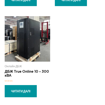
з
з
5
5
Онлайн ДБЖ
ДБЖ True Online 10 – 300
кВА
Оцінено
в
0
ЧИТАТИ ДАЛІ
з
5