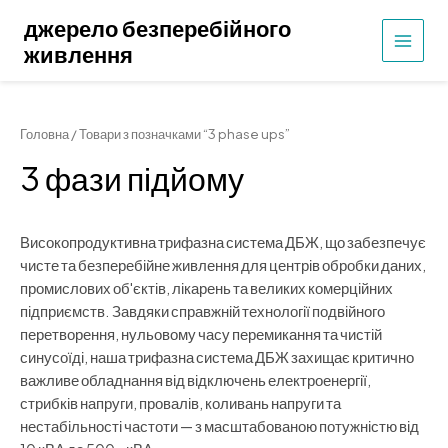
Перейти
джерело безперебійного
до
живлення
ГОЛО
вмісту
МЕН
Головна
/ Товари з позначками “3 phase ups”
3 фази підйому
Високопродуктивна трифазна система ДБЖ, що забезпечує
чисте та безперебійне живлення для центрів обробки даних,
промислових об'єктів, лікарень та великих комерційних
підприємств. Завдяки справжній технології подвійного
перетворення, нульовому часу перемикання та чистій
синусоїді, наша трифазна система ДБЖ захищає критично
важливе обладнання від відключень електроенергії,
стрибків напруги, провалів, коливань напруги та
нестабільності частоти — з масштабованою потужністю від