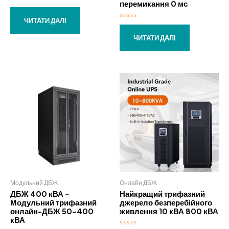
перемикання 0 мс
Оцінено
в
0
ЧИТАТИ ДАЛІ
Оцінено
з
в
5
0
ЧИТАТИ ДАЛІ
з
5
Модульний ДБЖ
Онлайн ДБЖ
ДБЖ 400 кВА –
Найкращий трифазний
Модульний трифазний
джерело безперебійного
онлайн-ДБЖ 50–400
живлення 10 кВА 800 кВА
кВА