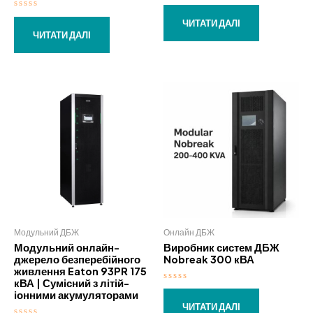
Оцінено
в
Оцінено
0
ЧИТАТИ ДАЛІ
в
з
0
ЧИТАТИ ДАЛІ
5
з
5
Модульний ДБЖ
Онлайн ДБЖ
Модульний онлайн-
Виробник систем ДБЖ
джерело безперебійного
Nobreak 300 кВА
живлення Eaton 93PR 175
кВА | Сумісний з літій-
Оцінено
іонними акумуляторами
в
0
ЧИТАТИ ДАЛІ