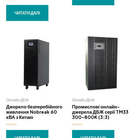
з
5
Оцінено
в
0
ЧИТАТИ ДАЛІ
з
5
Онлайн ДБЖ
Онлайн ДБЖ
Джерело безперебійного
Промислові онлайн-
живлення Nobreak 60
джерела ДБЖ серії TM33
кВА з Китаю
300–800K (3:3)
Оцінено
Оцінено
в
в
0
0
ЧИТАТИ ДАЛІ
ЧИТАТИ ДАЛІ