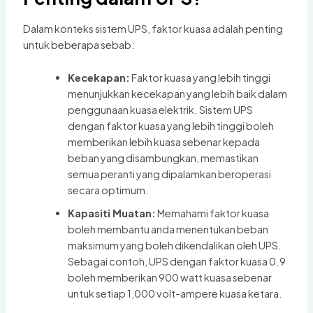
Dalam konteks sistem UPS, faktor kuasa adalah penting
untuk beberapa sebab:
Kecekapan:
Faktor kuasa yang lebih tinggi
menunjukkan kecekapan yang lebih baik dalam
penggunaan kuasa elektrik. Sistem UPS
dengan faktor kuasa yang lebih tinggi boleh
memberikan lebih kuasa sebenar kepada
beban yang disambungkan, memastikan
semua peranti yang dipalamkan beroperasi
secara optimum.
Kapasiti Muatan:
Memahami faktor kuasa
boleh membantu anda menentukan beban
maksimum yang boleh dikendalikan oleh UPS.
Sebagai contoh, UPS dengan faktor kuasa 0.9
boleh memberikan 900 watt kuasa sebenar
untuk setiap 1,000 volt-ampere kuasa ketara.