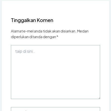
Tinggalkan Komen
Alamat e-mel anda tidak akan disiarkan.
Medan
diperlukan ditanda dengan
*
taip
di
sini..
nama*