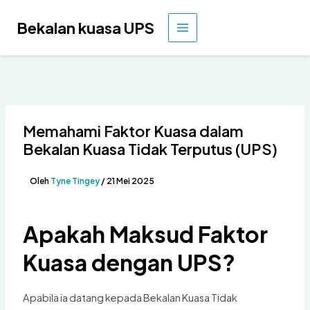
Langkau
ke
Bekalan kuasa UPS
MENU
kandungan
UTAMA
Memahami Faktor Kuasa dalam
Bekalan Kuasa Tidak Terputus (UPS)
Oleh
Tyne Tingey
/
21 Mei 2025
Apakah Maksud Faktor
Kuasa dengan UPS?
Apabila ia datang kepada Bekalan Kuasa Tidak