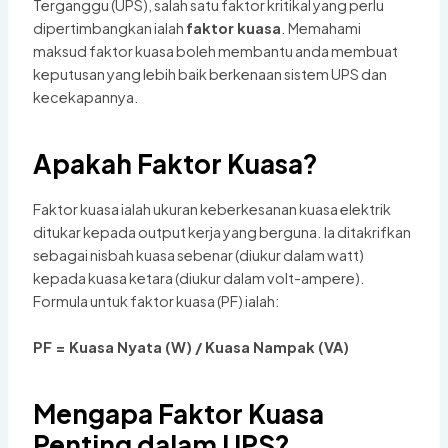
Terganggu (UPS), salah satu faktor kritikal yang perlu
dipertimbangkan ialah
faktor kuasa
. Memahami
maksud faktor kuasa boleh membantu anda membuat
keputusan yang lebih baik berkenaan sistem UPS dan
kecekapannya.
Apakah Faktor Kuasa?
Faktor kuasa ialah ukuran keberkesanan kuasa elektrik
ditukar kepada output kerja yang berguna. Ia ditakrifkan
sebagai nisbah kuasa sebenar (diukur dalam watt)
kepada kuasa ketara (diukur dalam volt-ampere).
Formula untuk faktor kuasa (PF) ialah:
PF = Kuasa Nyata (W) / Kuasa Nampak (VA)
Mengapa Faktor Kuasa
Penting dalam UPS?