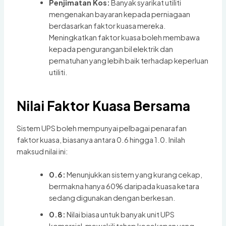
Penjimatan Kos:
Banyak syarikat utiliti
mengenakan bayaran kepada perniagaan
berdasarkan faktor kuasa mereka.
Meningkatkan faktor kuasa boleh membawa
kepada pengurangan bil elektrik dan
pematuhan yang lebih baik terhadap keperluan
utiliti.
Nilai Faktor Kuasa Bersama
Sistem UPS boleh mempunyai pelbagai penarafan
faktor kuasa, biasanya antara 0.6 hingga 1.0. Inilah
maksud nilai ini:
0.6:
Menunjukkan sistem yang kurang cekap,
bermakna hanya 60% daripada kuasa ketara
sedang digunakan dengan berkesan.
0.8:
Nilai biasa untuk banyak unit UPS