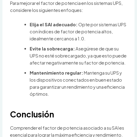
Para mejorar el factor de potencia en los sistemas UPS,
considere los siguientes enfoques:
Elija el SAI adecuado:
Opte por sistemas UPS
con índices de factor de potencia altos,
idealmente cercanos a 1.0.
Evite la sobrecarga:
Asegúrese de que su
UPS no esté sobrecargado, ya que esto puede
afectar negativamente su factor de potencia.
Mantenimiento regular:
Mantenga su UPS y
los dispositivos conectados en buen estado
para garantizar un rendimiento y una eficiencia
óptimos.
Conclusión
Comprender el factor de potencia asociado a su SAI es
esencial para lograr la máxima eficiencia y rendimiento.