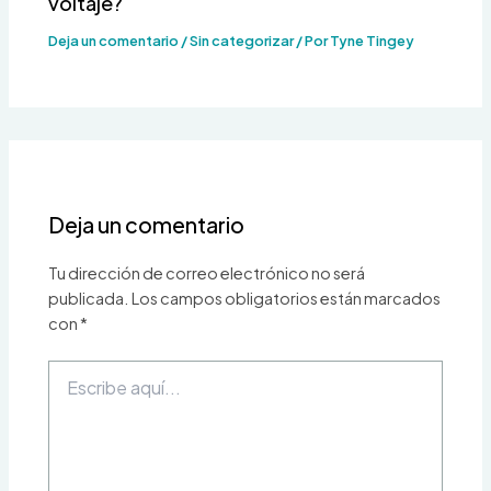
voltaje?
Deja un comentario
/
Sin categorizar
/ Por
Tyne Tingey
Deja un comentario
Tu dirección de correo electrónico no será
publicada.
Los campos obligatorios están marcados
con
*
Escribe
aquí...