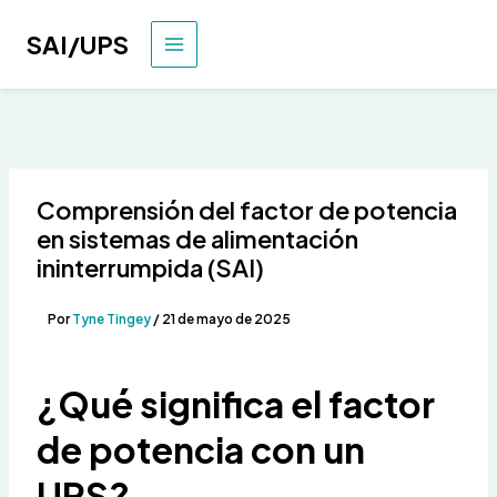
Ir
al
SAI/UPS
MENÚ
contenido
PRINCIPAL
Comprensión del factor de potencia
en sistemas de alimentación
ininterrumpida (SAI)
Por
Tyne Tingey
/
21 de mayo de 2025
¿Qué significa el factor
de potencia con un
UPS?