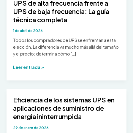
UPS de alta frecuencia frente a
UPS de baja frecuencia: La guía
técnica completa
1 de abril de 2026
Todos los compradores de UPS se enfrentan a esta
elección. La diferencia va mucho más allá del tamaño
y el precio: determina cómo […]
UPS
Leer entrada »
de
alta
frecuencia
frente
Eficiencia de los sistemas UPS en
a
aplicaciones de suministro de
UPS
de
energía ininterrumpida
baja
29 de enero de 2026
frecuencia: