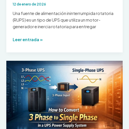
12 de enero de 2026
Una fuente de alimentación ininterrumpida rotatoria
(RUPS) es un tipo de UPS que utiliza un motor-
generador e inercia rotatoria para entregar
Sistema
Leer entrada »
de
alimentación
ininterrumpida
rotativo
diésel:
cómo
funciona
y
dónde
se
utiliza