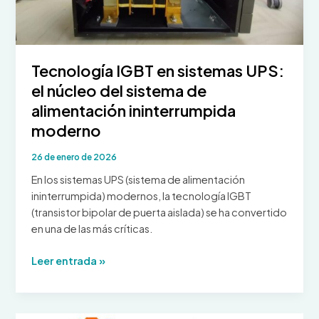
Tecnología IGBT en sistemas UPS:
el núcleo del sistema de
alimentación ininterrumpida
moderno
26 de enero de 2026
En los sistemas UPS (sistema de alimentación
ininterrumpida) modernos, la tecnología IGBT
(transistor bipolar de puerta aislada) se ha convertido
en una de las más críticas.
Tecnología
Leer entrada »
IGBT
en
sistemas