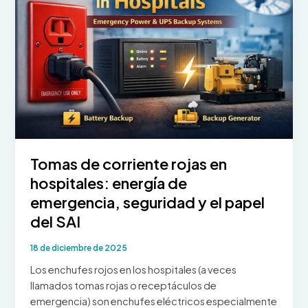
a
una
monofásica
en
un
sistema
UPS
Tomas de corriente rojas en
hospitales: energía de
emergencia, seguridad y el papel
del SAI
18 de diciembre de 2025
Los enchufes rojos en los hospitales (a veces
llamados tomas rojas o receptáculos de
emergencia) son enchufes eléctricos especialmente