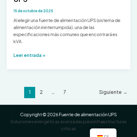
sistema
15 de octubre de 2025
de
alimentación
Al elegir una fuente de alimentación UPS (sistema de
ininterrumpida
alimentación ininterrumpida), una de las
adecuado
especificaciones más comunes que encontrará es
kVA.
¿Qué
Leer entrada »
es
kVA?
Entendiendo
el
significado
1
2
…
7
Siguiente
→
de
kVA
en
Copyright © 2026 Fuente de alimentación UPS
sistemas
Soluciones energéticas avanzadas para infraestructuras
UPS
críticas
ES