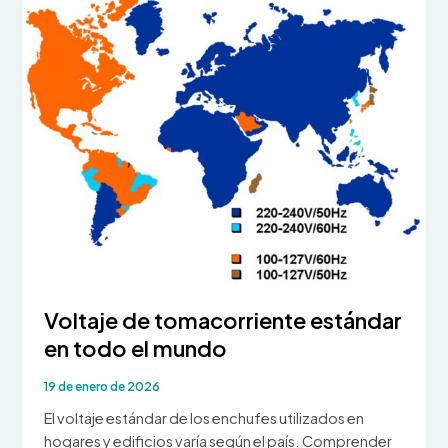
UPS:
el
núcleo
del
sistema
de
alimentación
ininterrumpida
moderno
Voltaje de tomacorriente estándar
en todo el mundo
19 de enero de 2026
El voltaje estándar de los enchufes utilizados en
hogares y edificios varía según el país. Comprender