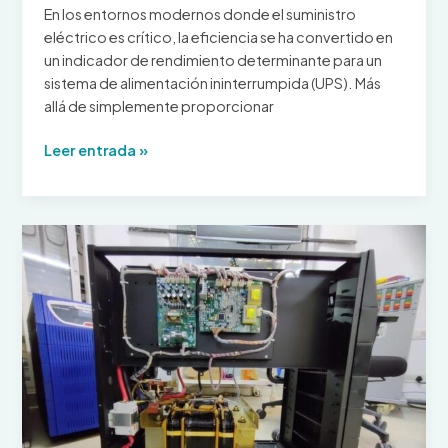
La
En los entornos modernos donde el suministro
guía
eléctrico es crítico, la eficiencia se ha convertido en
técnica
un indicador de rendimiento determinante para un
completa
sistema de alimentación ininterrumpida (UPS). Más
allá de simplemente proporcionar
Eficiencia
Leer entrada »
de
los
sistemas
UPS
en
aplicaciones
de
suministro
de
energía
ininterrumpida