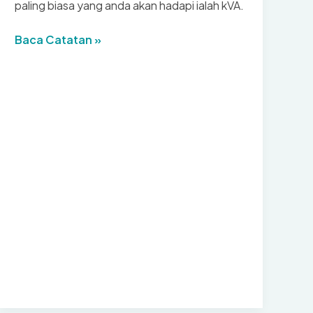
paling biasa yang anda akan hadapi ialah kVA.
Apakah
Baca Catatan »
kVA?
Memahami
Makna
kVA
dalam
Bekalan
Kuasa
UPS