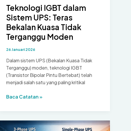
Teknologi IGBT dalam
Sistem UPS: Teras
Bekalan Kuasa Tidak
Terganggu Moden
26 Januari 2026
Dalam sistem UPS (Bekalan Kuasa Tidak
Terganggu) moden, teknologi IGBT
(Transistor Bipolar Pintu Bertebat) telah
menjadi salah satu yang paling kritikal
Teknologi
Baca Catatan »
IGBT
dalam
Sistem
UPS: