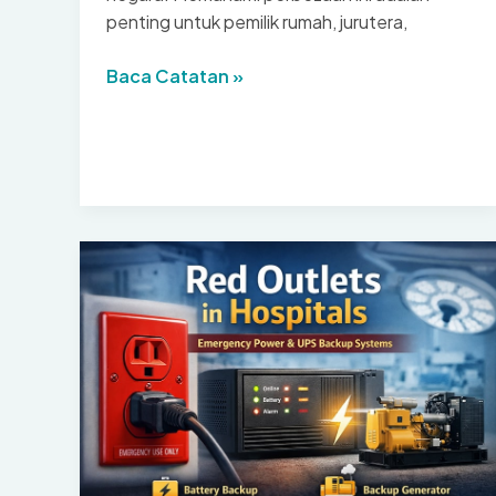
penting untuk pemilik rumah, jurutera,
Voltan
Baca Catatan »
Saluran
Piawai
di
Seluruh
Dunia