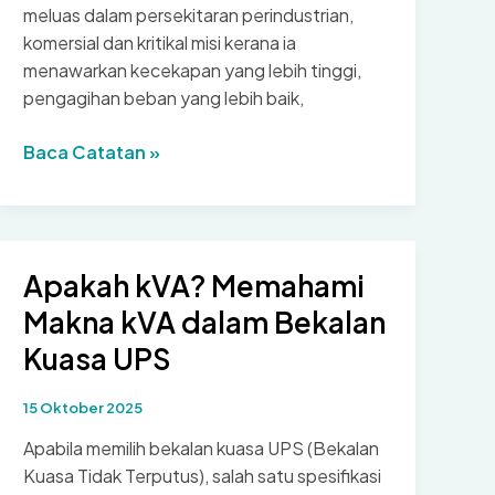
meluas dalam persekitaran perindustrian,
komersial dan kritikal misi kerana ia
menawarkan kecekapan yang lebih tinggi,
pengagihan beban yang lebih baik,
Cara
Baca Catatan »
Menukar
3
Fasa
kepada
Apakah kVA? Memahami
Fasa
Makna kVA dalam Bekalan
Tunggal
dalam
Kuasa UPS
Sistem
Bekalan
15 Oktober 2025
Kuasa
Apabila memilih bekalan kuasa UPS (Bekalan
UPS
Kuasa Tidak Terputus), salah satu spesifikasi