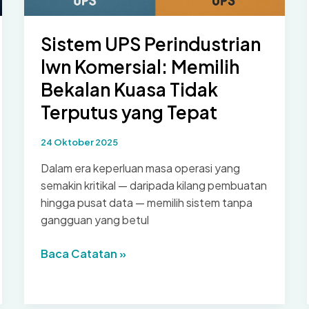
Sistem UPS Perindustrian
lwn Komersial: Memilih
Bekalan Kuasa Tidak
Terputus yang Tepat
24 Oktober 2025
Dalam era keperluan masa operasi yang
semakin kritikal — daripada kilang pembuatan
hingga pusat data — memilih sistem tanpa
gangguan yang betul
Sistem
Baca Catatan »
UPS
Perindustrian
lwn