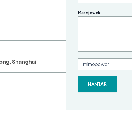
Mesej awak
dong, Shanghai