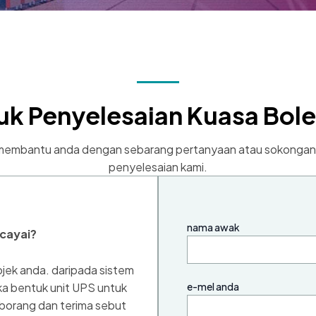
uk Penyelesaian Kuasa Bole
 membantu anda dengan sebarang pertanyaan atau sokongan
penyelesaian kami.
nama awak
rcayai?
jek anda. daripada sistem
ka bentuk unit UPS untuk
e-mel anda
borang dan terima sebut