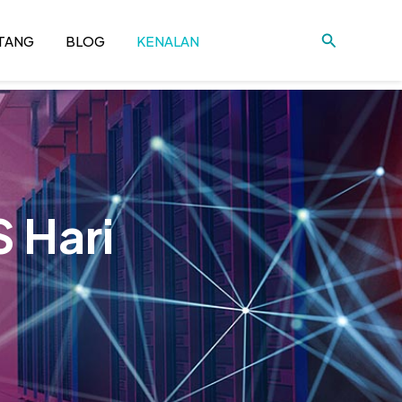
Cari
TANG
BLOG
KENALAN
 Hari