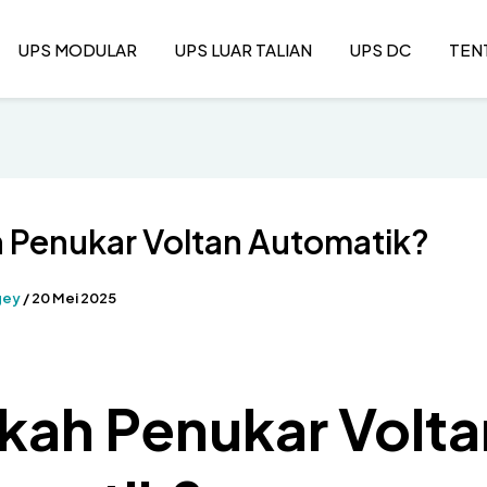
UPS MODULAR
UPS LUAR TALIAN
UPS DC
TEN
 Penukar Voltan Automatik?
gey
/
20 Mei 2025
kah Penukar Volta