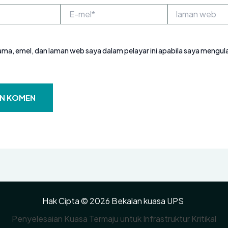
E-
laman
mel*
web
ma, emel, dan laman web saya dalam pelayar ini apabila saya mengu
Hak Cipta © 2026 Bekalan kuasa UPS
Penyelesaian Kuasa Termaju untuk Infrastruktur Kritikal