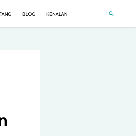
Cari
TANG
BLOG
KENALAN
n