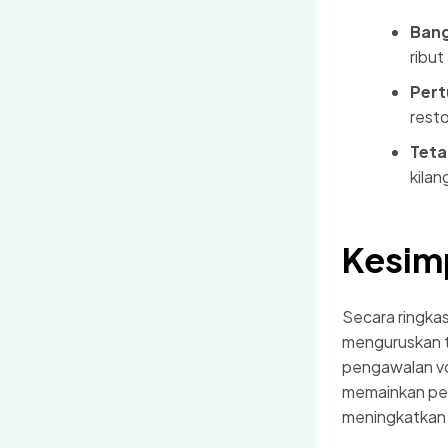
Ban
ribut
Pert
rest
Teta
kilan
Kesim
Secara ringka
menguruskan t
pengawalan vo
memainkan per
meningkatkan