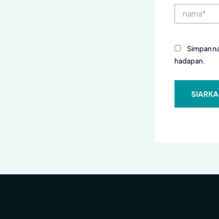
nama*
Simpan na
hadapan.