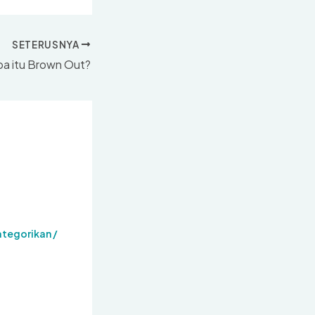
SETERUSNYA
pa itu Brown Out?
ategorikan
/