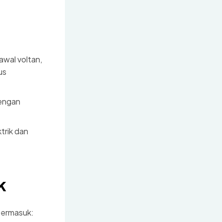
wal voltan,
us
engan
trik dan
k
termasuk: