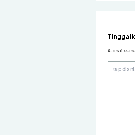
Tinggal
Alamat e-mel
taip
di
sini..