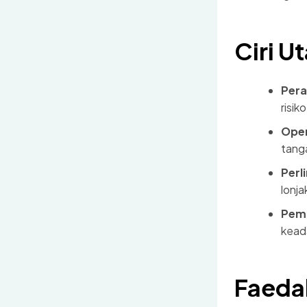
Ciri U
Pera
risik
Oper
tang
Perl
lonja
Pem
kead
Faeda