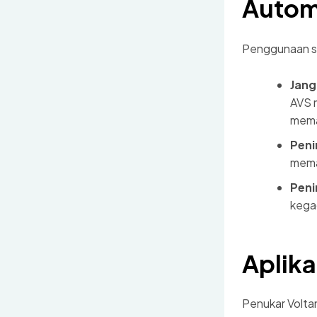
Autom
Penggunaan s
Jang
AVS m
mema
Peni
mema
Peni
kega
Aplika
Penukar Volta