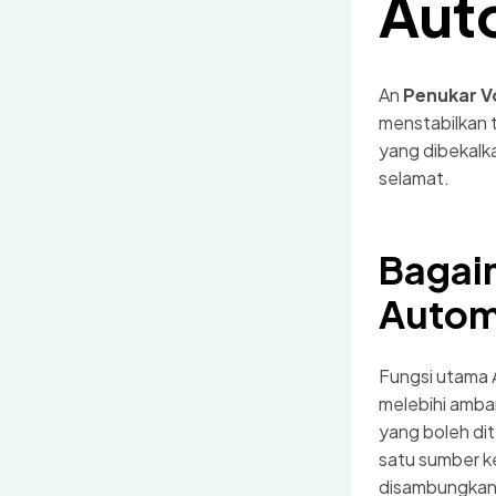
Aut
An
Penukar V
menstabilkan t
yang dibekalk
selamat.
Bagai
Autom
Fungsi utama 
melebihi amba
yang boleh di
satu sumber k
disambungkan