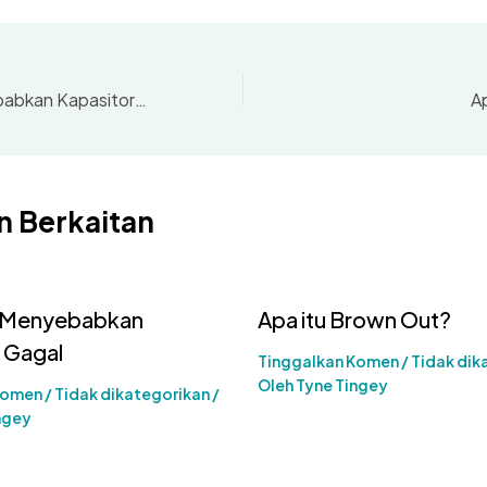
Apa yang Menyebabkan Kapasitor Gagal
A
n Berkaitan
 Menyebabkan
Apa itu Brown Out?
 Gagal
Tinggalkan Komen
/
Tidak dik
Oleh
Tyne Tingey
Komen
/
Tidak dikategorikan
/
ngey