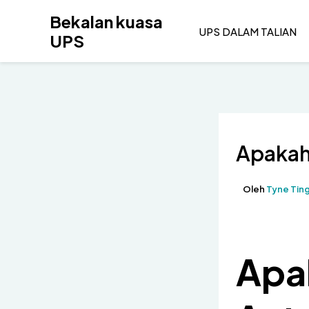
Langkau
Bekalan kuasa
ke
UPS DALAM TALIAN
UPS
kandungan
Apakah
Oleh
Tyne Tin
Apa