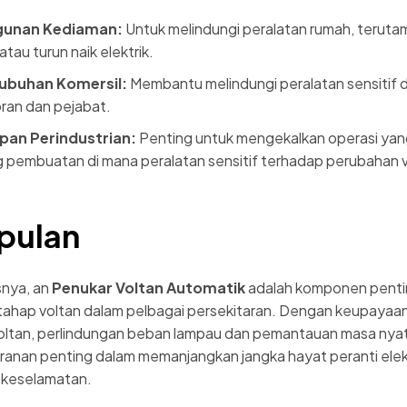
gunan Kediaman:
Untuk melindungi peralatan rumah, terut
 atau turun naik elektrik.
ubuhan Komersil:
Membantu melindungi peralatan sensitif di
oran dan pejabat.
pan Perindustrian:
Penting untuk mengekalkan operasi yang 
g pembuatan di mana peralatan sensitif terhadap perubahan v
pulan
snya, an
Penukar Voltan Automatik
adalah komponen penti
ahap voltan dalam pelbagai persekitaran. Dengan keupayaa
ltan, perlindungan beban lampau dan pemantauan masa nya
anan penting dalam memanjangkan jangka hayat peranti elek
 keselamatan.