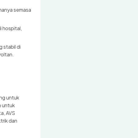
amanya semasa
 hospital,
stabil di
oltan.
ng untuk
n untuk
ta, AVS
trik dan