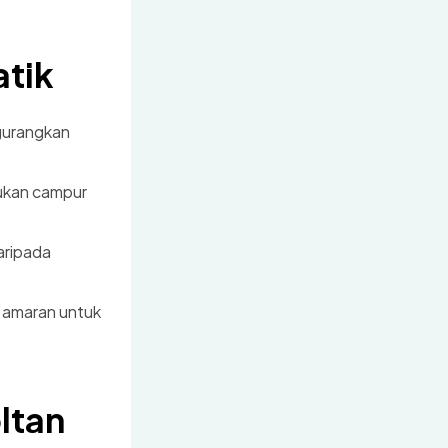
atik
gurangkan
ukan campur
aripada
 amaran untuk
ltan