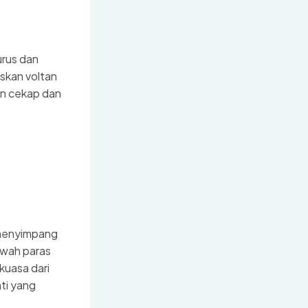
urus dan
askan voltan
an cekap dan
 menyimpang
awah paras
kuasa dari
ti yang