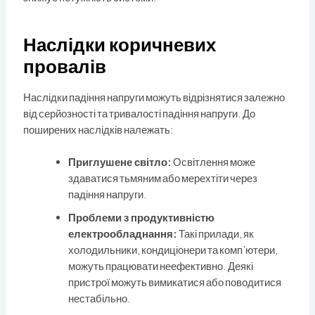
Наслідки коричневих
провалів
Наслідки падіння напруги можуть відрізнятися залежно
від серйозності та тривалості падіння напруги. До
поширених наслідків належать:
Приглушене світло:
Освітлення може
здаватися тьмяним або мерехтіти через
падіння напруги.
Проблеми з продуктивністю
електрообладнання:
Такі прилади, як
холодильники, кондиціонери та комп’ютери,
можуть працювати неефективно. Деякі
пристрої можуть вимикатися або поводитися
нестабільно.