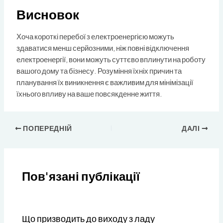
Висновок
Хоча короткі перебої з електроенергією можуть
здаватися менш серйозними, ніж повні відключення
електроенергії, вони можуть суттєво вплинути на роботу
вашого дому та бізнесу. Розуміння їхніх причин та
планування їх виникнення є важливим для мінімізації
їхнього впливу на ваше повсякденне життя.
ПОПЕРЕДНІЙ
ДАЛІ
Пов'язані публікації
Що призводить до виходу з ладу