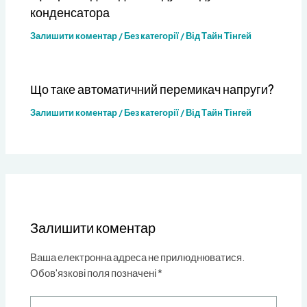
конденсатора
Залишити коментар
/
Без категорії
/ Від
Тайн Тінгей
Що таке автоматичний перемикач напруги?
Залишити коментар
/
Без категорії
/ Від
Тайн Тінгей
Залишити коментар
Ваша електронна адреса не прилюднюватися.
Обов'язкові поля позначені
*
Введіть