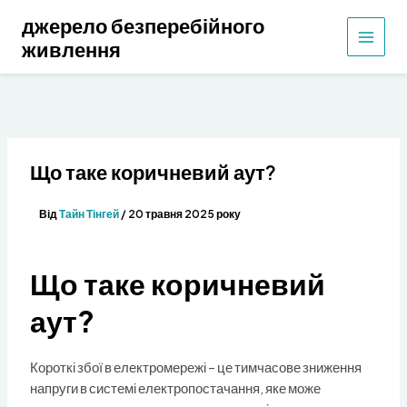
Перейти
джерело безперебійного
до
живлення
ГОЛО
вмісту
МЕН
Що таке коричневий аут?
Від
Тайн Тінгей
/
20 травня 2025 року
Що таке коричневий
аут?
Короткі збої в електромережі – це тимчасове зниження
напруги в системі електропостачання, яке може