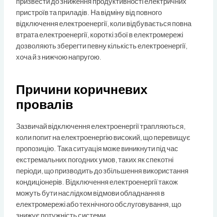
призвести до зниження продуктивності електричних
пристроїв та приладів. На відміну від повного
відключення електроенергії, коли відбувається повна
втрата електроенергії, короткі збої в електромережі
дозволяють зберегти певну кількість електроенергії,
хоча й з нижчою напругою.
Причини коричневих
провалів
Зазвичай відключення електроенергії трапляються,
коли попит на електроенергію високий, що перевищує
пропозицію. Така ситуація може виникнути під час
екстремальних погодних умов, таких як спекотні
періоди, що призводить до збільшення використання
кондиціонерів. Відключення електроенергії також
можуть бути наслідком відмови обладнання в
електромережі або технічного обслуговування, що
знижує потужність системи.