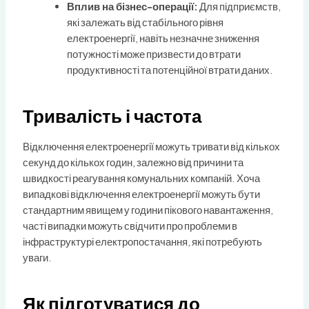
Вплив на бізнес-операції:
Для підприємств,
які залежать від стабільного рівня
електроенергії, навіть незначне зниження
потужності може призвести до втрати
продуктивності та потенційної втрати даних.
Тривалість і частота
Відключення електроенергії можуть тривати від кількох
секунд до кількох годин, залежно від причини та
швидкості реагування комунальних компаній. Хоча
випадкові відключення електроенергії можуть бути
стандартним явищем у години пікового навантаження,
часті випадки можуть свідчити про проблеми в
інфраструктурі електропостачання, які потребують
уваги.
Як підготуватися до