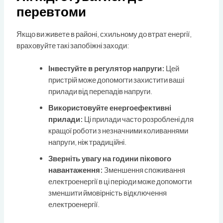
перевтоми
Якщо ви живете в районі, схильному до втрат енергії,
враховуйте такі запобіжні заходи:
Інвестуйте в регулятор напруги:
Цей
пристрій може допомогти захистити ваші
прилади від перепадів напруги.
Використовуйте енергоефективні
прилади:
Ці прилади часто розроблені для
кращої роботи з незначними коливаннями
напруги, ніж традиційні.
Зверніть увагу на години пікового
навантаження:
Зменшення споживання
електроенергії в ці періоди може допомогти
зменшити ймовірність відключення
електроенергії.