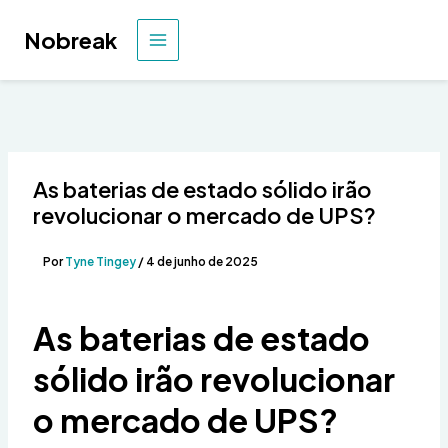
Ir
para
Nobreak
MENU
o
conteúdo
PRINCIPAL
As baterias de estado sólido irão
revolucionar o mercado de UPS?
Por
Tyne Tingey
/
4 de junho de 2025
As baterias de estado
sólido irão revolucionar
o mercado de UPS?