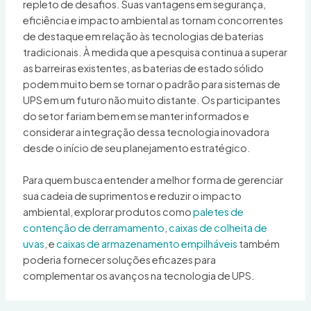
repleto de desafios. Suas vantagens em segurança,
eficiência e impacto ambiental as tornam concorrentes
de destaque em relação às tecnologias de baterias
tradicionais. À medida que a pesquisa continua a superar
as barreiras existentes, as baterias de estado sólido
podem muito bem se tornar o padrão para sistemas de
UPS em um futuro não muito distante. Os participantes
do setor fariam bem em se manter informados e
considerar a integração dessa tecnologia inovadora
desde o início de seu planejamento estratégico.
Para quem busca entender a melhor forma de gerenciar
sua cadeia de suprimentos e reduzir o impacto
ambiental, explorar produtos como
paletes de
contenção de derramamento
,
caixas de colheita de
uvas
, e
caixas de armazenamento empilháveis
também
poderia fornecer soluções eficazes para
complementar os avanços na tecnologia de UPS.