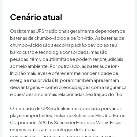
Cenário atual
Os sistemas UPS tradicionais geralmente dependem de
baterias de chumbo-ácido e de íon-lítio. As baterias de
chumbo-ácido são a escolha padrão devido ao seu
baixo custo e tecnologia consolidada, mas são
pesadas, têm vida útil limitada e podem ser prejudiciais
ao meio ambiente. Por outro lado, as baterias de íon-
lítio são mais leves e oferecem melhor densidade de
energia e maior vida útil, porém também apresentam
desvantagens — como preocupações com a segurança
e questões ambientais relacionadas à extração do lítio.
O mercado de UPS é atualmente dominado por vários
players importantes, incluindo Schneider Electric, Eaton
Corporation, APC by Schneider Electric e Vertiv. Essas
empresas utilizam tecnologias de baterias
convencionais, ao mesmo tempo que inovam seus