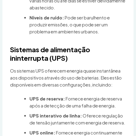
várias horas ou até dias se estiver devidamente
abastecido.
Níveis de ruído:
Pode ser barulhento e
produzir emissões, o que pode ser um
problema em ambientes urbanos.
Sistemas de alimentação
ininterrupta (UPS)
Os sistemas UPS oferecem energia quase instantânea
aos dispositivos através do uso de baterias. Eles estão
disponíveis em diversas configurações, incluindo:
UPS de reserva:
Fornece energia de reserva
após a detecção de uma falha de energia.
UPS interativo de linha:
Oferece regulação
de tensão juntamente com energia de reserva.
UPS online:
Fornece energia continuamente