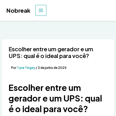
Ir
para
Nobreak
MENU
o
conteúdo
PRINCIPAL
Escolher entre um gerador e um
UPS: qual é o ideal para você?
Por
Tyne Tingey
/
3 de junho de 2025
Escolher entre um
gerador e um UPS: qual
é o ideal para você?