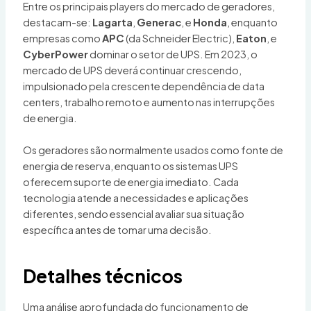
Entre os principais players do mercado de geradores,
destacam-se:
Lagarta
,
Generac
, e
Honda
, enquanto
empresas como
APC
(da Schneider Electric),
Eaton
, e
CyberPower
dominar o setor de UPS. Em 2023, o
mercado de UPS deverá continuar crescendo,
impulsionado pela crescente dependência de data
centers, trabalho remoto e aumento nas interrupções
de energia.
Os geradores são normalmente usados como fonte de
energia de reserva, enquanto os sistemas UPS
oferecem suporte de energia imediato. Cada
tecnologia atende a necessidades e aplicações
diferentes, sendo essencial avaliar sua situação
específica antes de tomar uma decisão.
Detalhes técnicos
Uma análise aprofundada do funcionamento de