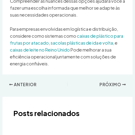
Compreender as nuances dessas opções ajudará você a
fazer uma escolha informada que melhor se adapte às
suas necessidades operacionais.
Para empresas envolvidas em logística e distribuição,
considere como sistemas como
caixas de plástico para
frutas por atacado
,
sacolas plásticas de ida e volta
, e
caixas de leite no Reino Unido
Pode melhorar a sua
eficiência operacional juntamente com soluções de
energia confiáveis.
ANTERIOR
PRÓXIMO
Posts relacionados