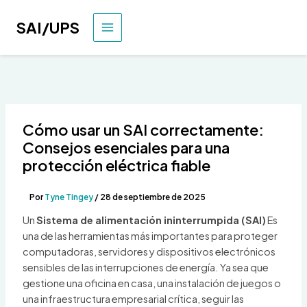
Ir
al
SAI/UPS
MENÚ
contenido
PRINCIPAL
Cómo usar un SAI correctamente:
Consejos esenciales para una
protección eléctrica fiable
Por
Tyne Tingey
/
28 de septiembre de 2025
Un
Sistema de alimentación ininterrumpida (SAI)
Es
una de las herramientas más importantes para proteger
computadoras, servidores y dispositivos electrónicos
sensibles de las interrupciones de energía. Ya sea que
gestione una oficina en casa, una instalación de juegos o
una infraestructura empresarial crítica, seguir las