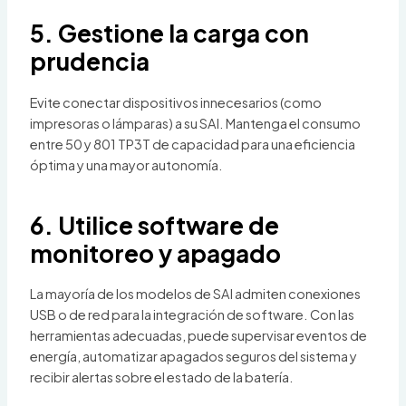
5. Gestione la carga con
prudencia
Evite conectar dispositivos innecesarios (como
impresoras o lámparas) a su SAI. Mantenga el consumo
entre 50 y 801 TP3T de capacidad para una eficiencia
óptima y una mayor autonomía.
6. Utilice software de
monitoreo y apagado
La mayoría de los modelos de SAI admiten conexiones
USB o de red para la integración de software. Con las
herramientas adecuadas, puede supervisar eventos de
energía, automatizar apagados seguros del sistema y
recibir alertas sobre el estado de la batería.