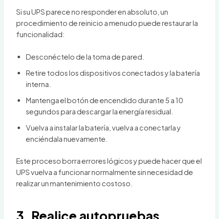
Si su UPS parece no responder en absoluto, un
procedimiento de reinicio a menudo puede restaurar la
funcionalidad:
Desconéctelo de la toma de pared.
Retire todos los dispositivos conectados y la batería
interna.
Mantenga el botón de encendido durante 5 a 10
segundos para descargar la energía residual.
Vuelva a instalar la batería, vuelva a conectarla y
enciéndala nuevamente.
Este proceso borra errores lógicos y puede hacer que el
UPS vuelva a funcionar normalmente sin necesidad de
realizar un mantenimiento costoso.
3. Realice autopruebas