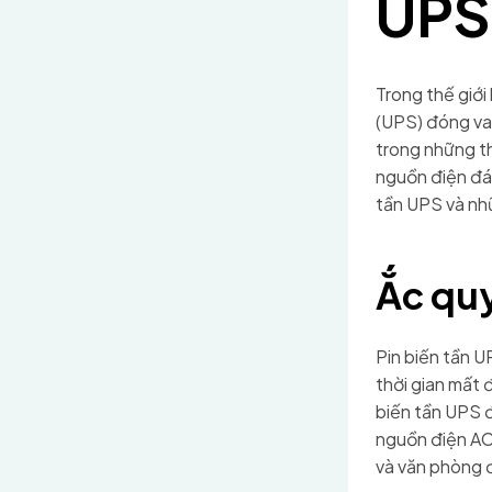
UPS
Trong thế giới
(UPS) đóng vai
trong những th
nguồn điện đán
tần UPS và nh
Ắc quy
Pin biến tần U
thời gian mất 
biến tần UPS 
nguồn điện AC 
và văn phòng 