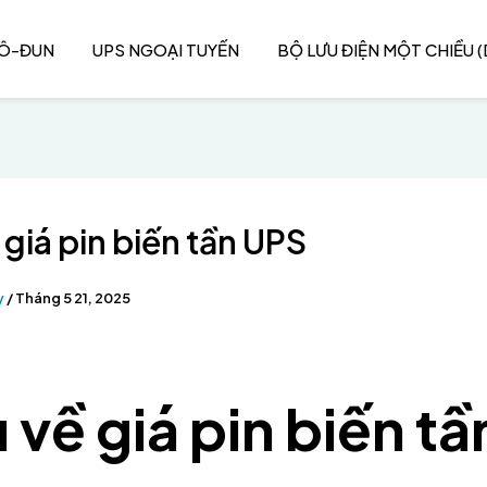
MÔ-ĐUN
UPS NGOẠI TUYẾN
BỘ LƯU ĐIỆN MỘT CHIỀU (
 giá pin biến tần UPS
y
/
Tháng 5 21, 2025
 về giá pin biến tầ