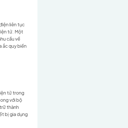
iện liên tục
điện tử. Một
nhu cầu về
a ắc quy biến
iện tử trong
song với bộ
trữ thành
ết bị gia dụng