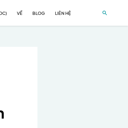
Tìm
DC)
VỀ
BLOG
LIÊN HỆ
kiếm
n