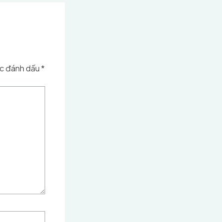
ợc đánh dấu
*