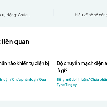
Hiểu về máy ổn áp tự động: Chức năng và lợi ích
t liên quan
ân nào khiến tụ điện bị
Bộ chuyển mạch điện á
là gì?
h luận
/
Chưa phân loại
/ Qua
Để lại một bình luận
/
Chưa phân
Tyne Tingey