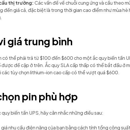
cầu thị trường:
Các vấn đề về chuỗi cung ứng và cầu theo m
 đến giá cả, đặc biệt là trong thời gian cao điểm như mùa hè
.
i giá trung bình
n có thể phải trả từ $100 đến $600 cho một ắc quy biến tần 
ố được đề cập ở trên. Ắc quy SLA cấp thấp có thể bắt đầu ở
i các tùy chọn lithium-ion cao cấp có thể vượt quá $600.
chọn pin phù hợp
c quy biến tần UPS, hãy cân nhắc những điều sau:
giá nhu cầu điện năng của bạn bằng cách tính tổng công suất