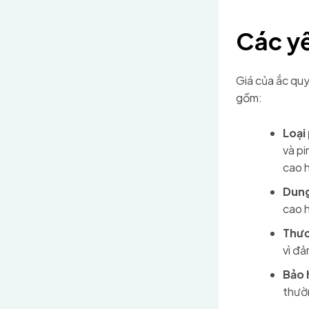
Các yế
Giá của ắc quy
gồm:
Loại 
và pi
cao 
Dung
cao h
Thươ
vì đả
Bảo 
thườn