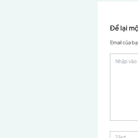
Để lại mộ
Email của bạ
Nhập
vào
đây...
Tên*