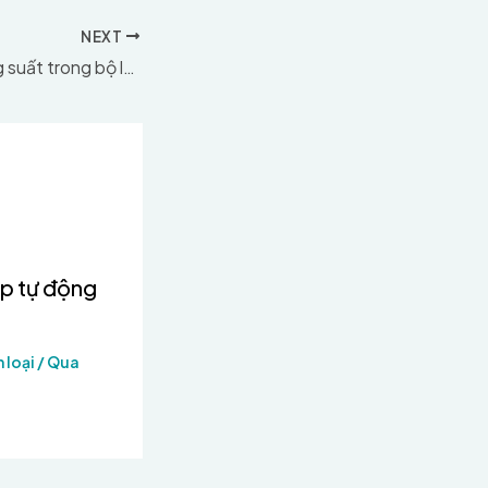
NEXT
Hiểu về hệ số công suất trong bộ lưu điện liên tục (UPS)
p tự động
 loại
/ Qua