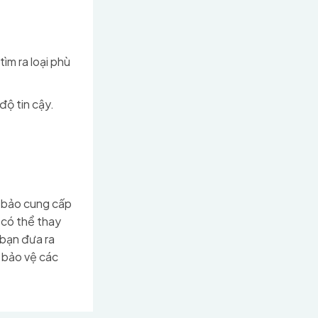
ìm ra loại phù
độ tin cậy.
m bảo cung cấp
ả có thể thay
 bạn đưa ra
ể bảo vệ các