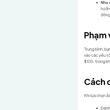
Nhu 
hưởng
đông
Phạm v
Trung bình, bạ
vào các yếu t
$100, trong kh
Cách 
Khi lựa chọn ắ
Đánh 