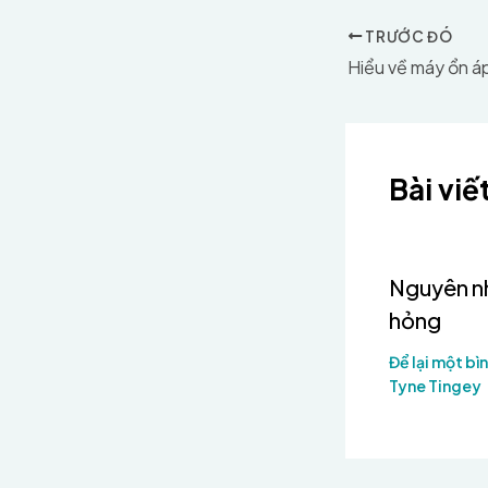
TRƯỚC ĐÓ
Bài viế
Nguyên nh
hỏng
Để lại một bìn
Tyne Tingey