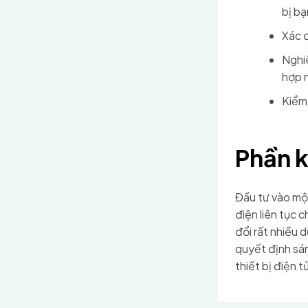
bị bạ
Xác đ
Nghiê
hợp n
Kiểm 
Phần k
Đầu tư vào mộ
điện liên tục 
đổi rất nhiều 
quyết định sán
thiết bị điện t