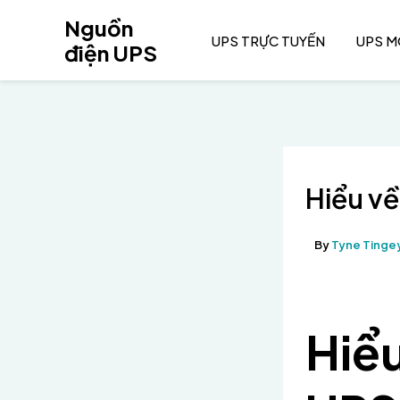
Nhảy
Nguồn
tới
UPS TRỰC TUYẾN
UPS 
điện UPS
nội
dung
Hiểu về
By
Tyne Tinge
Hiểu