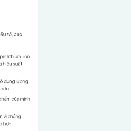
yếu tố, bao
pin lithium-ion
à hiệu suất
có dung lượng
 hơn.
 phẩm của mình
n vì chúng
o hơn.