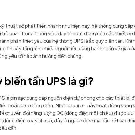
 kỹ thuật số phát triển nhanh như hiện nay, hệ thống cung cấp đ
 trò quan trọng trong việc duy trì hoạt động của các thiết bị 
ành phần thiết yếu của hệ thống UPS là ắc quy biến tần. Khi 
g tin cậy tăng lên, nhiều người tiêu dùng băn khoăn về giá củ
ững yếu tố nào ảnh hưởng đến chúng.
 biến tần UPS là gì?
PS là pin sạc cung cấp nguồn điện dự phòng cho các thiết bị đ
điện hoặc dao động điện. Những loại pin này hoạt động song 
để chuyển đổi năng lượng DC (dòng điện một chiều) được lưu 
(dòng điện xoay chiều), đây là nguồn điện mà hầu hết các thi
đều cần.