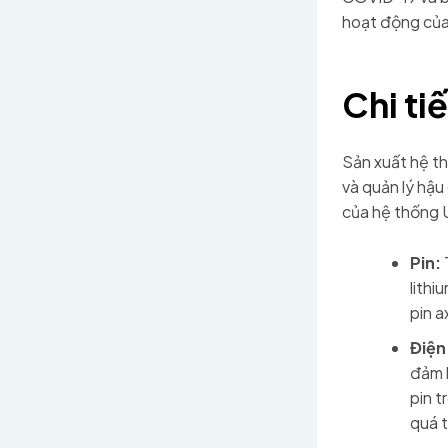
hoạt động của
Chi ti
Sản xuất hệ th
và quản lý hậu
của hệ thống 
Pin:
lithi
pin a
Điện
đảm b
pin t
quá t