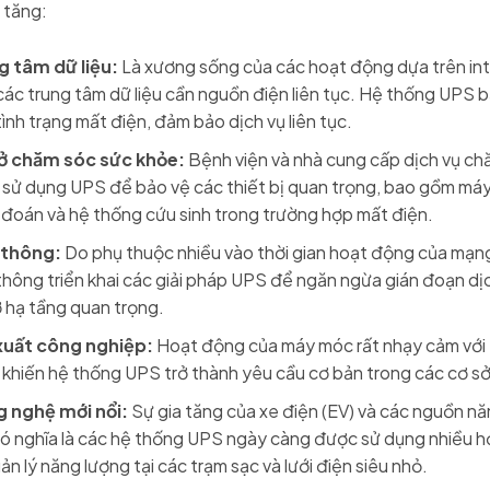
 tăng:
g tâm dữ liệu:
Là xương sống của các hoạt động dựa trên in
các trung tâm dữ liệu cần nguồn điện liên tục. Hệ thống UPS b
tình trạng mất điện, đảm bảo dịch vụ liên tục.
ở chăm sóc sức khỏe:
Bệnh viện và nhà cung cấp dịch vụ ch
 sử dụng UPS để bảo vệ các thiết bị quan trọng, bao gồm máy
 đoán và hệ thống cứu sinh trong trường hợp mất điện.
 thông:
Do phụ thuộc nhiều vào thời gian hoạt động của mạng
thông triển khai các giải pháp UPS để ngăn ngừa gián đoạn dị
 hạ tầng quan trọng.
xuất công nghiệp:
Hoạt động của máy móc rất nhạy cảm với 
 khiến hệ thống UPS trở thành yêu cầu cơ bản trong các cơ sở
 nghệ mới nổi:
Sự gia tăng của xe điện (EV) và các nguồn nă
ó nghĩa là các hệ thống UPS ngày càng được sử dụng nhiều hơ
ản lý năng lượng tại các trạm sạc và lưới điện siêu nhỏ.