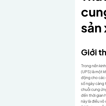
cun
sản
Giới t
Trong nền kinh
(UPS) là một k
động cho các d
số ngày càng t
chuỗi cung ứng
đến thời gian 
này là điều vô