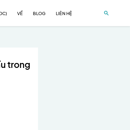
Tìm
DC)
VỀ
BLOG
LIÊN HỆ
kiếm
ầu trong