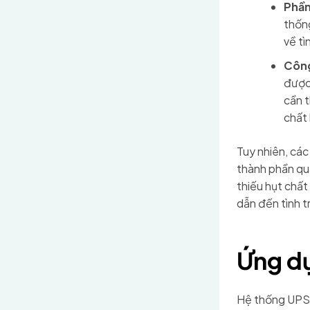
Phần
thống
về tì
Công
được
cần 
chất 
Tuy nhiên, cá
thành phần qu
thiếu hụt chấ
dẫn đến tình t
Ứng d
Hệ thống UPS 