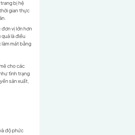
trang bị hệ
thời gian thực
án.
 đơn vị lớn hơn
quả là điều
c làm mát bằng
 mẽ cho các
như tình trạng
yền sản xuất,
và độ phức