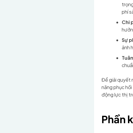
trọng
phí s
Chi p
hưởng
Sự p
ảnh 
Tuân
chuẩn
Để giải quyết 
năng phục hồi 
động lực thị t
Phần k