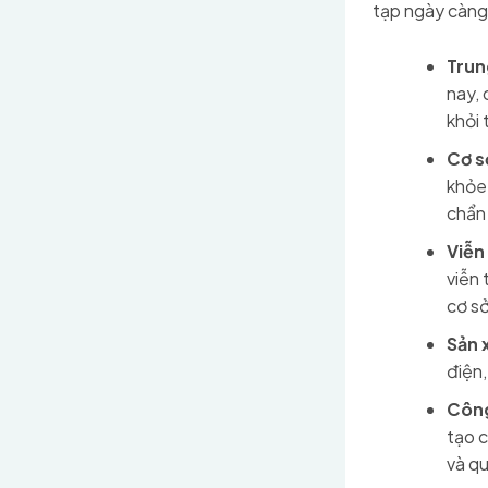
tạp ngày càng
Trun
nay, 
khỏi 
Cơ s
khỏe
chẩn
Viễn
viễn 
cơ sở
Sản 
điện,
Công
tạo c
và qu