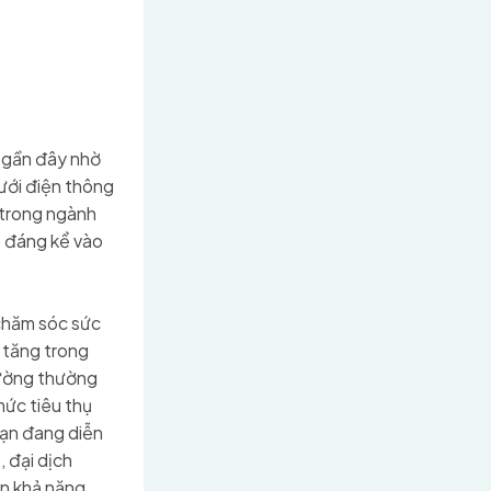
 gần đây nhờ
ưới điện thông
 trong ngành
p đáng kể vào
chăm sóc sức
 tăng trong
trường thường
ức tiêu thụ
oạn đang diễn
, đại dịch
ến khả năng