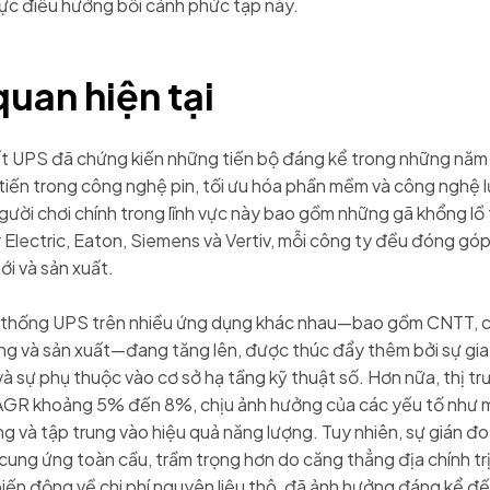
ực điều hướng bối cảnh phức tạp này.
uan hiện tại
t UPS đã chứng kiến những tiến bộ đáng kể trong những năm
tiến trong công nghệ pin, tối ưu hóa phần mềm và công nghệ l
ười chơi chính trong lĩnh vực này bao gồm những gã khổng lồ
Electric, Eaton, Siemens và Vertiv, mỗi công ty đều đóng gó
ới và sản xuất.
 thống UPS trên nhiều ứng dụng khác nhau—bao gồm CNTT, 
ng và sản xuất—đang tăng lên, được thúc đẩy thêm bởi sự gia
 và sự phụ thuộc vào cơ sở hạ tầng kỹ thuật số. Hơn nữa, thị 
GR khoảng 5% đến 8%, chịu ảnh hưởng của các yếu tố như m
g và tập trung vào hiệu quả năng lượng. Tuy nhiên, sự gián đ
 cung ứng toàn cầu, trầm trọng hơn do căng thẳng địa chính trị
iến động về chi phí nguyên liệu thô, đã ảnh hưởng đáng kể đ