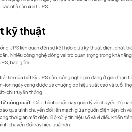
 các nhà sản xuất UPS.
ết kỹ thuật
ống UPS liên quan đến sự kết hợp giữa kỹ thuật điện, phát t
 cần. Nhiều công nghệ đóng vai trò quan trọng trong khả năng
UPS, bao gồm:
Trái tim của bất kỳ UPS nào, công nghệ pin đang ở giai đoạn tiê
um-ion ngày càng được ưa chuộng do hiệu suất cao và tuổi thọ 
xit-chì truyền thống.
 tử công suất:
Các thành phần này quản lý và chuyển đổi năn
ảo quá trình chuyển đổi liền mạch giữa nguồn điện tiện ích v
rong thời gian mất điện. Bộ xử lý tín hiệu số và vi điều khiển ti
rình chuyển đổi này hiệu quả hơn.