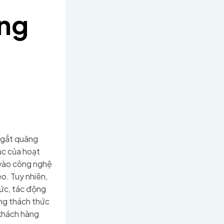
ong
 ngắt quãng
ục của hoạt
 vào công nghệ
o. Tuy nhiên,
hức, tác động
ững thách thức
 khách hàng