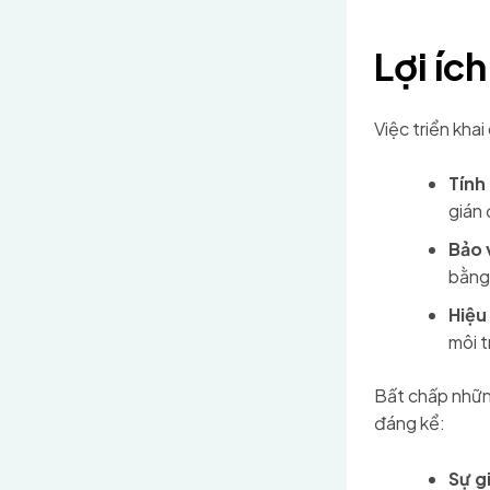
Lợi íc
Việc triển kha
Tính
gián
Bảo 
bằng
Hiệu
môi t
Bất chấp những
đáng kể:
Sự g