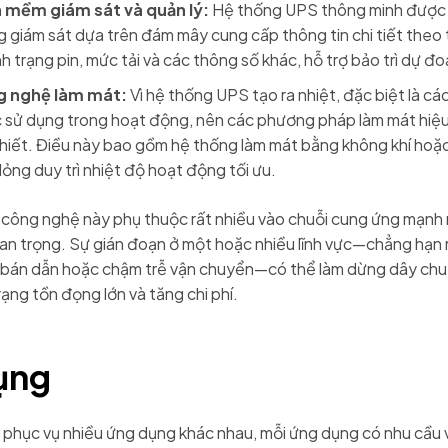
 mềm giám sát và quản lý:
Hệ thống UPS thông minh được 
 giám sát dựa trên đám mây cung cấp thông tin chi tiết theo 
nh trạng pin, mức tải và các thông số khác, hỗ trợ bảo trì dự đo
 nghệ làm mát:
Vì hệ thống UPS tạo ra nhiệt, đặc biệt là các
 sử dụng trong hoạt động, nên các phương pháp làm mát hiệu 
thiết. Điều này bao gồm hệ thống làm mát bằng không khí hoặ
lỏng duy trì nhiệt độ hoạt động tối ưu.
c công nghệ này phụ thuộc rất nhiều vào chuỗi cung ứng mạnh
an trọng. Sự gián đoạn ở một hoặc nhiều lĩnh vực—chẳng hạn 
t bán dẫn hoặc chậm trễ vận chuyển—có thể làm dừng dây chu
rạng tồn đọng lớn và tăng chi phí.
ụng
phục vụ nhiều ứng dụng khác nhau, mỗi ứng dụng có nhu cầu 