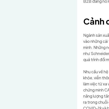
B2B đang nỗ l
Cảnh q
Ngành sản xuấ
vào những cải 
minh. Những ng
như Schneider 
quá trình đổi m
Nhu cầu về hệ
khỏe, viễn thô
làm việc từ xa
chứng minh CA
năng lượng tăn
ra trong chuỗi
COVID-19 và b