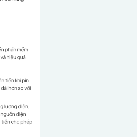
riển phần mềm
 và hiệu quả
n tiến khi pin
dài hơn so với
g lượng điện,
à nguồn điện
ên tiến cho phép