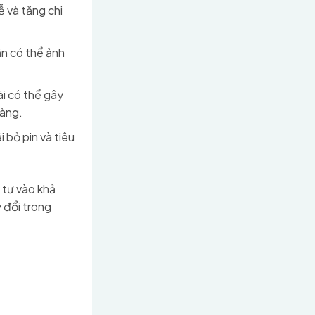
ễ và tăng chi
ẫn có thể ảnh
i có thể gây
hàng.
i bỏ pin và tiêu
 tư vào khả
 đổi trong