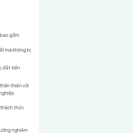
, bao gồm:
ất mà không bị
ị đắt tiền
thân thiện với
nghiệp.
 thách thức
hưởng nghiêm