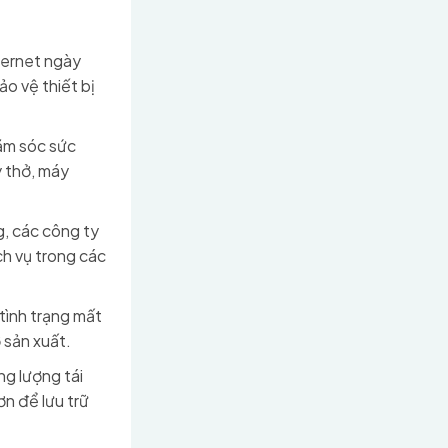
ternet ngày
ảo vệ thiết bị
ăm sóc sức
 thở, máy
, các công ty
ch vụ trong các
tình trạng mất
 sản xuất.
ng lượng tái
n để lưu trữ