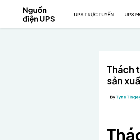
Nhảy
Nguồn
tới
UPS TRỰC TUYẾN
UPS 
điện UPS
nội
dung
Thách t
sản xu
By
Tyne Tinge
Thá