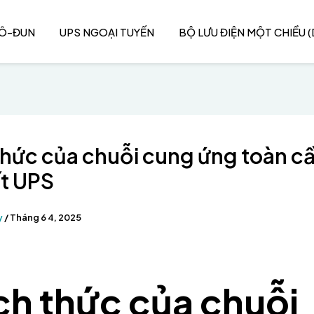
MÔ-ĐUN
UPS NGOẠI TUYẾN
BỘ LƯU ĐIỆN MỘT CHIỀU (
hức của chuỗi cung ứng toàn c
ất UPS
y
/
Tháng 6 4, 2025
ch thức của chuỗi