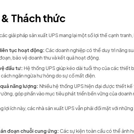
h & Thách thức
i các giải pháp sản xuất UPS mang lại một số lợi thế cạnh tranh
 liên tục hoạt động:
Các doanh nghiệp có thể duy trì năng su
 đoạn, bảo vệ doanh thu và kết quả hoạt động.
vệ đầu tư:
Hệ thống UPS giúp kéo dài tuổi thọ của các thiết b
 cách ngăn ngừa hư hỏng do sự cố mất điện.
 quả năng lượng:
Nhiều hệ thống UPS hiện đại được thiết kế 
rường, góp phần vào mục tiêu phát triển bền vững của doanh 
 lợi ích này, các nhà sản xuất UPS vẫn phải đối mặt với những
ián đoạn chuỗi cung ứng:
Các sự kiện toàn cầu có thể ảnh 