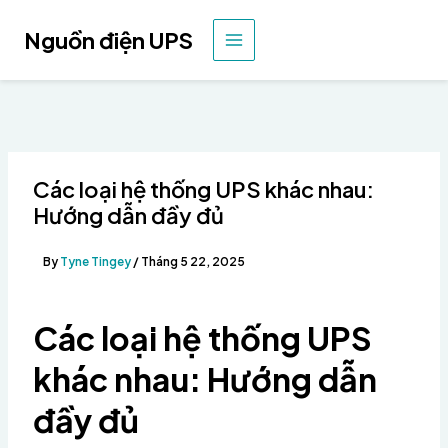
Nhảy
tới
Nguồn điện UPS
MENU
nội
dung
CHÍNH
Các loại hệ thống UPS khác nhau:
Hướng dẫn đầy đủ
By
Tyne Tingey
/
Tháng 5 22, 2025
Các loại hệ thống UPS
khác nhau: Hướng dẫn
đầy đủ