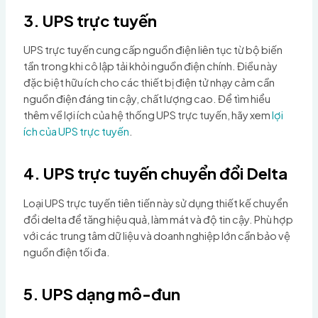
3. UPS trực tuyến
UPS trực tuyến cung cấp nguồn điện liên tục từ bộ biến
tần trong khi cô lập tải khỏi nguồn điện chính. Điều này
đặc biệt hữu ích cho các thiết bị điện tử nhạy cảm cần
nguồn điện đáng tin cậy, chất lượng cao. Để tìm hiểu
thêm về lợi ích của hệ thống UPS trực tuyến, hãy xem
lợi
ích của UPS trực tuyến
.
4. UPS trực tuyến chuyển đổi Delta
Loại UPS trực tuyến tiên tiến này sử dụng thiết kế chuyển
đổi delta để tăng hiệu quả, làm mát và độ tin cậy. Phù hợp
với các trung tâm dữ liệu và doanh nghiệp lớn cần bảo vệ
nguồn điện tối đa.
5. UPS dạng mô-đun