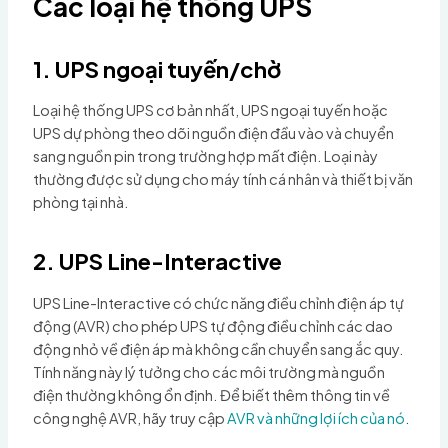
Các loại hệ thống UPS
1. UPS ngoại tuyến/chờ
Loại hệ thống UPS cơ bản nhất, UPS ngoại tuyến hoặc
UPS dự phòng theo dõi nguồn điện đầu vào và chuyển
sang nguồn pin trong trường hợp mất điện. Loại này
thường được sử dụng cho máy tính cá nhân và thiết bị văn
phòng tại nhà.
2. UPS Line-Interactive
UPS Line-Interactive có chức năng điều chỉnh điện áp tự
động (AVR) cho phép UPS tự động điều chỉnh các dao
động nhỏ về điện áp mà không cần chuyển sang ắc quy.
Tính năng này lý tưởng cho các môi trường mà nguồn
điện thường không ổn định. Để biết thêm thông tin về
công nghệ AVR, hãy truy cập
AVR và những lợi ích của nó
.