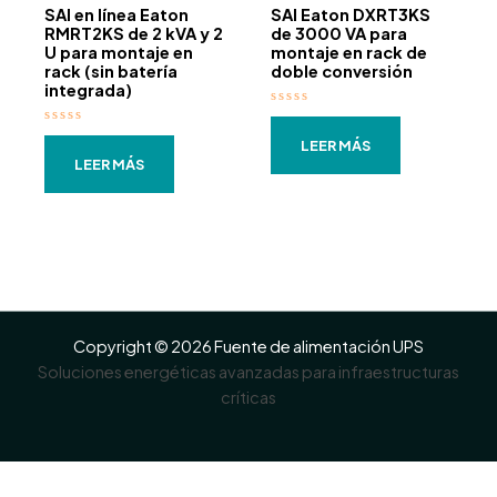
SAI en línea Eaton
SAI Eaton DXRT3KS
RMRT2KS de 2 kVA y 2
de 3000 VA para
U para montaje en
montaje en rack de
rack (sin batería
doble conversión
integrada)
Valorado
con
Valorado
0
LEER MÁS
con
de
0
LEER MÁS
5
de
5
Copyright © 2026 Fuente de alimentación UPS
Soluciones energéticas avanzadas para infraestructuras
críticas