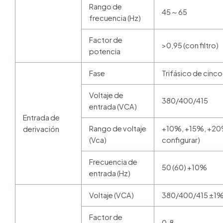
Rango de
45～65
frecuencia (Hz)
Factor de
>0,95 (con filtro)
potencia
Fase
Trifásico de cinco
Voltaje de
380/400/415
entrada (VCA)
Entrada de
Rango de voltaje
+10%, +15%, +20%
derivación
(Vca)
configurar)
Frecuencia de
50 (60) +10%
entrada (Hz)
Voltaje (VCA)
380/400/415 ±1
Factor de
0.8