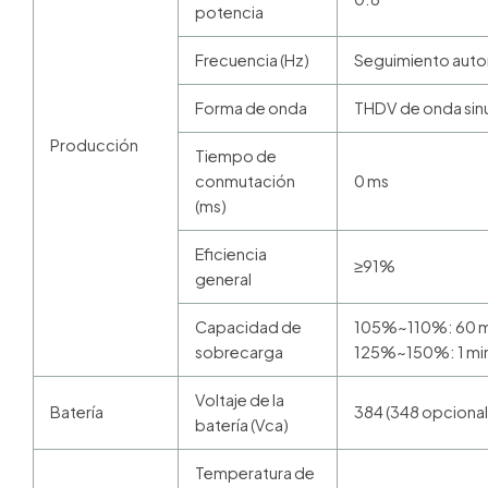
potencia
Frecuencia (Hz)
Seguimiento autom
Forma de onda
THDV de onda sinu
Producción
Tiempo de
conmutación
0 ms
(ms)
Eficiencia
≥91%
general
Capacidad de
105%~110%: 60 min
sobrecarga
125%~150%: 1 min 
Voltaje de la
Batería
384 (348 opcional
batería (Vca)
Temperatura de