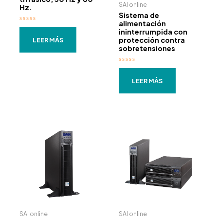
SAI online
Hz.
Sistema de
alimentación
Valorado
ininterrumpida con
con
protección contra
0
LEER MÁS
de
sobretensiones
5
Valorado
con
0
LEER MÁS
de
5
SAI online
SAI online