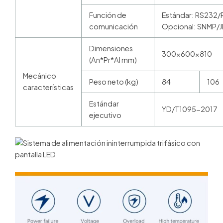
Función de
Estándar:
RS232/
comunicación
Opcional:
SNMP/J
Dimensiones
300×600×810
(An*Pr*Al mm)
Mecánico
Peso neto (kg)
84
106
características
Estándar
YD/T1095-2017
ejecutivo