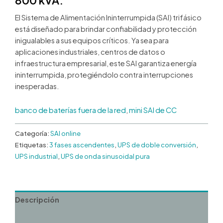
800 kVA.
El Sistema de Alimentación Ininterrumpida (SAI) trifásico
está diseñado para brindar confiabilidad y protección
inigualables a sus equipos críticos. Ya sea para
aplicaciones industriales, centros de datos o
infraestructura empresarial, este SAI garantiza energía
ininterrumpida, protegiéndolo contra interrupciones
inesperadas.
banco de baterías fuera de la red
,
mini SAI de CC
Categoría:
SAI online
Etiquetas:
3 fases ascendentes
,
UPS de doble conversión
,
UPS industrial
,
UPS de onda sinusoidal pura
Descripción
Valoraciones (0)