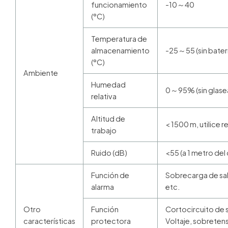
funcionamiento
-10～40
(°C)
Temperatura de
almacenamiento
-25～55 (sin bater
(°C)
Ambiente
Humedad
0～95% (sin glase
relativa
Altitud de
< 1500 m, utilice
trabajo
Ruido (dB)
<55 (a 1 metro del
Función de
Sobrecarga de sali
alarma
etc.
Otro
Función
Cortocircuito de 
características
protectora
Voltaje, sobretens