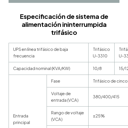
Especificación de sistema de
alimentación ininterrumpida
trifásico
UPS en línea trifásico de baja
Trifásico
Trif
frecuencia
U-3310
U-3
Capacidad nominal (KVA/KW)
10/8
15/1
Fase
Trifásico de cinco
Voltaje de
380/400/415
entrada (VCA)
Rango de voltaje
Entrada
±25%
(VCA)
principal