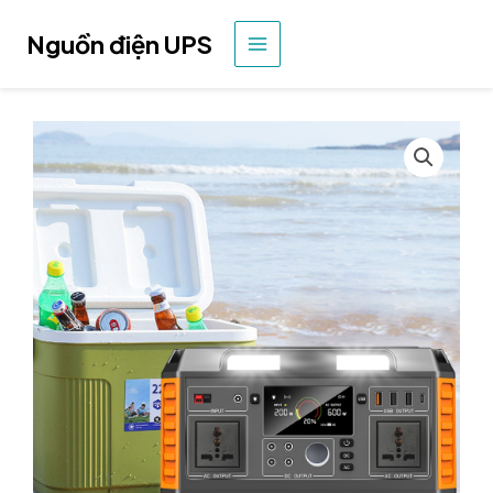
Nhảy
tới
Nguồn điện UPS
MENU
nội
dung
CHÍNH