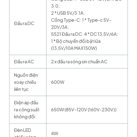
3.0;
2 * USB 5V/3.1A;
Cổng Type-C: 1 * Type-c 5V-
Đầu ra DC
20V/3A;
5521 Đầu ra DC: 4 * DC 13,5V/6A;
1 * Bộ chuyển đổi bật lửa
(13,5V/10A MAX150W)
Đầu ra AC
2 x đầu ra sóng sin chuẩn AC
Nguồn điện
xoay chiều
600W
liên tục
Điện áp đầu
ra công suất
650W (85V-120V (160V-230V))
không đổi
Đèn LED
4W
chiếu sáng