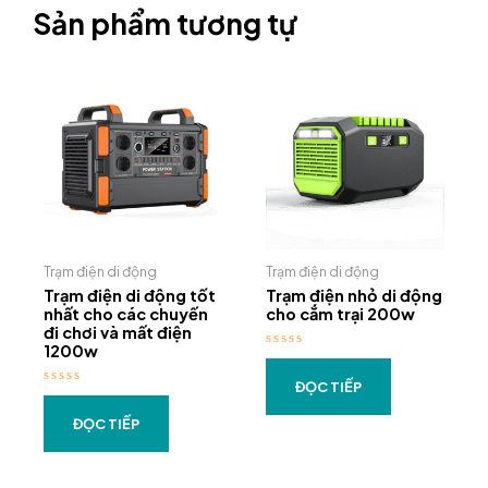
Sản phẩm tương tự
Trạm điện di động
Trạm điện di động
Trạm điện di động tốt
Trạm điện nhỏ di động
nhất cho các chuyến
cho cắm trại 200w
đi chơi và mất điện
1200w
Được
sắp
xếp
ĐỌC TIẾP
Được
0
sắp
5
xếp
ĐỌC TIẾP
sao
0
5
sao