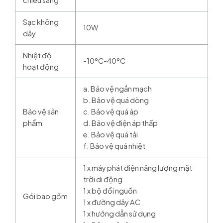
Sạc không
10W
dây
Nhiệt độ
-10°C-40°C
hoạt động
a. Bảo vệ ngắn mạch
b. Bảo vệ quá dòng
Bảo vệ sản
c. Bảo vệ quá áp
phẩm
d. Bảo vệ điện áp thấp
e. Bảo vệ quá tải
f. Bảo vệ quá nhiệt
1 x máy phát điện năng lượng mặt
trời di động
1 x bộ đổi nguồn
Gói bao gồm
1 x đường dây AC
1 x hướng dẫn sử dụng