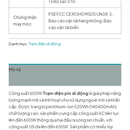
1 x Bộ sạc ô tô
PSE FCC CE ROHS MSDS UN38.3,
Chứng nhận
Báo cáo vận tải hàng không, Báo
máy móc
cáo vận tải biển
Danh mục:
Trạm điện di động
Mô tả
Đánh giá (0)
Công suất 600W
Trạm điện pin di động
là giải pháp năng
lượng mạnh mẽ và linh hoạt cho sử dụng ngoài trời và khẩn
cấp. Được trang bị pin lithium-ion 520Wh (140400mAh)
chất lượng cao, sản phẩm cung cấp công suất AC liên tục
lên đến 600W thông qua hai đầu ra sóng sin chuẩn, với
công suất tối đa lên đến 650W. Sản phẩm có nhiều tùy