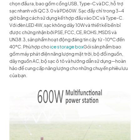
chọn đầu ra, bao gồm cổng USB, Type-C và DC, hỗ trợ
sạc nhanh với QC 3.0 và PD60W. Sạc đầy chỉ trong 3-4
giờ bằng cách sử dụng kết hợp đầu vào DC và Type-C.
Với đèn LED 4W, sạc không dây 10W và thiết kế bền bỉ
được chứng nhận bởi PSE, FCC, CE, ROHS, MSDS và
UN38.3, sản phẩm hoạt động đáng tin cậy từ -10°C đến
40°C. Phù hợp cho
ice storage box
Gói sản phẩm bao
gồm máy phát điện năng lượng mặt trời, bộ đổi nguồn,
dây nguồn AC, bộ sạc ô tô và hướng dẫn sử dụng—hoàn
hảo để cung cấp năng lượng cho những chuyến phiêu lưu
của bạn.