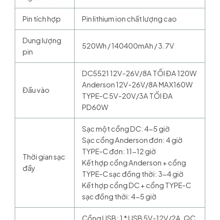
Pin tích hợp
Pin lithium ion chất lượng cao
Dung lượng
520Wh / 140400mAh / 3.7V
pin
DC5521 12V-26V/8A TỐI ĐA 120W
Anderson 12V-26V/8A MAX160W
Đầu vào
TYPE-C 5V-20V/3A TỐI ĐA
PD60W
Sạc một cổng DC: 4-5 giờ
Sạc cổng Anderson đơn: 4 giờ
TYPE-C đơn: 11-12 giờ
Thời gian sạc
Kết hợp cổng Anderson + cổng
đầy
TYPE-C sạc đồng thời: 3-4 giờ
Kết hợp cổng DC + cổng TYPE-C
sạc đồng thời: 4-5 giờ
Cổng USB: 1 * USB 5V-12V/2A, QC