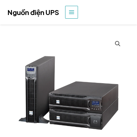
Nhảy
tới
Nguồn điện UPS
MENU
nội
dung
CHÍNH