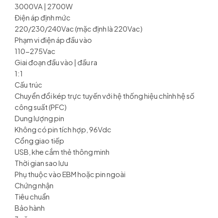
3000VA | 2700W
Điện áp định mức
220/230/240Vac (mặc định là 220Vac)
Phạm vi điện áp đầu vào
110-275Vac
Giai đoạn đầu vào | đầu ra
1:1
Cấu trúc
Chuyển đổi kép trực tuyến với hệ thống hiệu chỉnh hệ số
công suất (PFC)
Dung lượng pin
Không có pin tích hợp, 96Vdc
Cổng giao tiếp
USB, khe cắm thẻ thông minh
Thời gian sao lưu
Phụ thuộc vào EBM hoặc pin ngoài
Chứng nhận
Tiêu chuẩn
Bảo hành