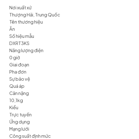
Nơi xuất xứ
Thượng Hải, Trung Quốc
Tên thương hiệu
Ăn
Số hiệu mẫu
DXRT3KS
Năng lượng điện
0 giờ
Giai đoạn
Pha đơn
Sự bảo vệ
Quá áp
Cân nặng
10,1kg
Kiểu
Trực tuyến
Ứng dụng
Mạng lưới
Công suất định mức