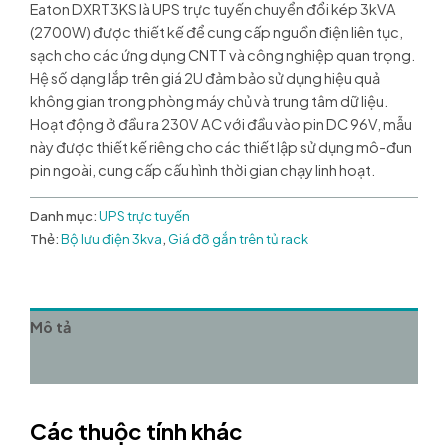
Eaton DXRT3KS là UPS trực tuyến chuyển đổi kép 3kVA
(2700W) được thiết kế để cung cấp nguồn điện liên tục,
sạch cho các ứng dụng CNTT và công nghiệp quan trọng.
Hệ số dạng lắp trên giá 2U đảm bảo sử dụng hiệu quả
không gian trong phòng máy chủ và trung tâm dữ liệu.
Hoạt động ở đầu ra 230V AC với đầu vào pin DC 96V, mẫu
này được thiết kế riêng cho các thiết lập sử dụng mô-đun
pin ngoài, cung cấp cấu hình thời gian chạy linh hoạt.​
Danh mục:
UPS trực tuyến
Thẻ:
Bộ lưu điện 3kva
,
Giá đỡ gắn trên tủ rack
Mô tả
Đánh giá (0)
Các thuộc tính khác