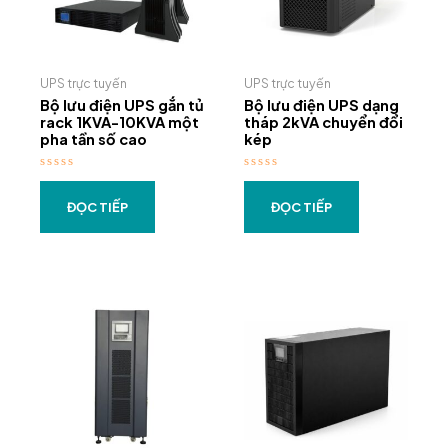
UPS trực tuyến
UPS trực tuyến
Bộ lưu điện UPS gắn tủ
Bộ lưu điện UPS dạng
rack 1KVA-10KVA một
tháp 2kVA chuyển đổi
pha tần số cao
kép
Được
Được
sắp
sắp
xếp
xếp
ĐỌC TIẾP
ĐỌC TIẾP
0
0
5
5
sao
sao