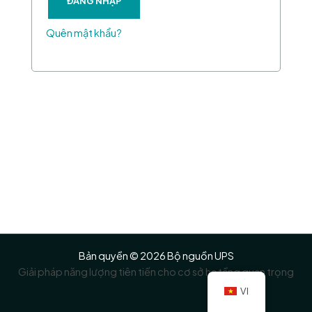
ĐĂNG NHẬP
Quên mật khẩu?
Bản quyền © 2026 Bộ nguồn UPS
Giải pháp năng lượng tiên tiến cho cơ sở hạ tầng quan trọng
VI