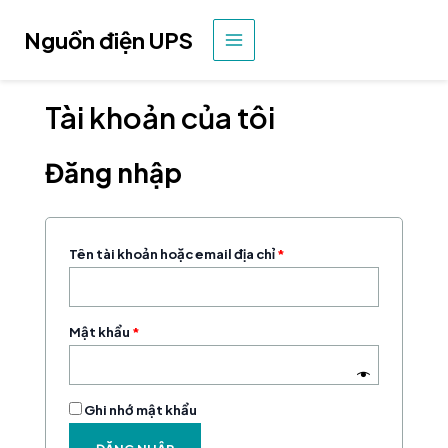
Nhảy
tới
Nguồn điện UPS
MENU
nội
dung
CHÍNH
Tài khoản của tôi
Đăng nhập
Bắt
Tên tài khoản hoặc email địa chỉ
*
buộc
Bắt
Mật khẩu
*
buộc
Ghi nhớ mật khẩu