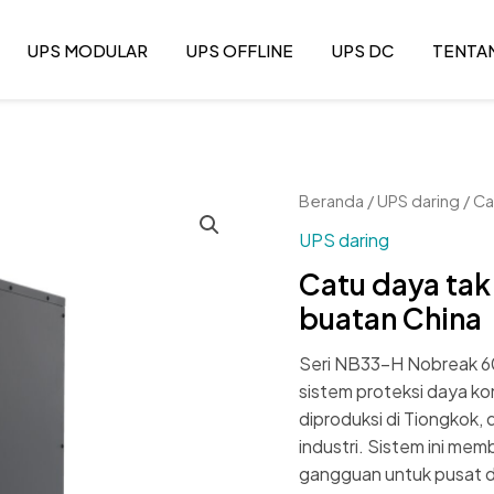
UPS MODULAR
UPS OFFLINE
UPS DC
TENTA
Beranda
/
UPS daring
/ Ca
UPS daring
Catu daya tak
buatan China
Seri NB33-H Nobreak 60
sistem proteksi daya kon
diproduksi di Tiongkok, d
industri. Sistem ini mem
gangguan untuk pusat da