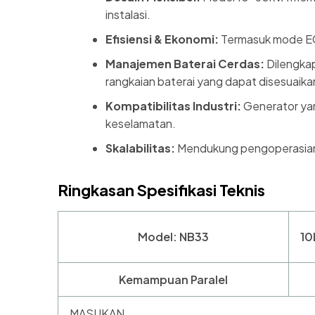
instalasi.
Efisiensi & Ekonomi:
Termasuk mode ECO
Manajemen Baterai Cerdas:
Dilengkap
rangkaian baterai yang dapat disesuaika
Kompatibilitas Industri:
Generator yan
keselamatan.
Skalabilitas:
Mendukung pengoperasian 
Ringkasan Spesifikasi Teknis
Model: NB33
10
Kemampuan Paralel
MASUKAN