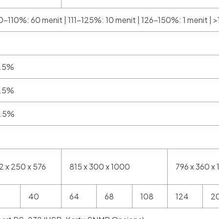
0-110%: 60 menit | 111-125%: 10 menit | 126-150%: 1 menit |
.5%
.5%
.5%
2 x 250 x 576
815 x 300 x 1000
796 x 360 x 
40
64
68
108
124
2