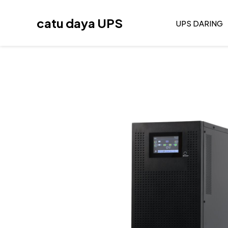
Lewati
ke
catu daya UPS
UPS DARING
konten