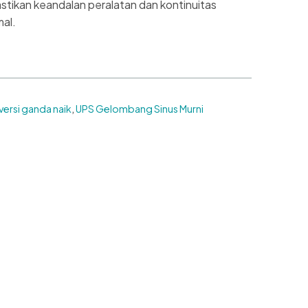
stikan keandalan peralatan dan kontinuitas
mal.
ersi ganda naik
,
UPS Gelombang Sinus Murni