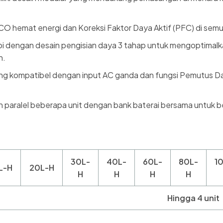
 hemat energi dan Koreksi Faktor Daya Aktif (PFC) di semu
i dengan desain pengisian daya 3 tahap untuk mengoptimalkan
n.
g kompatibel dengan input AC ganda dan fungsi Pemutus D
paralel beberapa unit dengan bank baterai bersama untuk 
30L-
40L-
60L-
80L-
1
L-H
20L-H
H
H
H
H
Hingga 4 unit