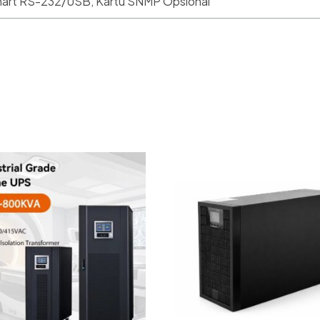
art RS-232/USB, Kartu SNMP Opsional