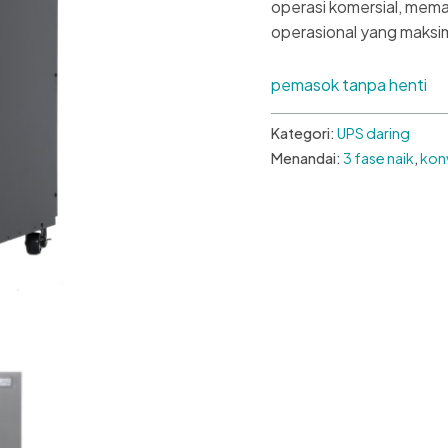
operasi komersial, mema
operasional yang maksi
pemasok tanpa henti
Kategori:
UPS daring
Menandai:
3 fase naik
,
konv