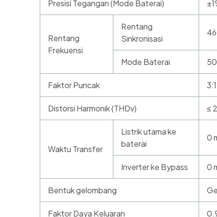
Presisi Tegangan (Mode Baterai)
±
Rentang
46
Rentang
Sinkronisasi
Frekuensi
Mode Baterai
50
Faktor Puncak
3:
Distorsi Harmonik (THDv)
≤ 
Listrik utama ke
0 
baterai
Waktu Transfer
Inverter ke Bypass
0 
Bentuk gelombang
Ge
Faktor Daya Keluaran
0.