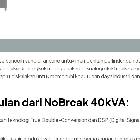
se canggih yang dirancang untuk memberikan perlindungan da
iproduksi di Tiongkok menggunakan teknologi elektronika day
ng dapat diskalakan untuk memenuhi kebutuhan daya industri d
ulan dari NoBreak 40kVA:
 teknologi True Double-Conversion dan DSP (Digital Signal 
liki desain modular yang mendukung pemasangan di menara