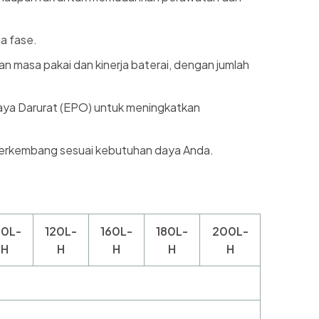
a fase.
 masa pakai dan kinerja baterai, dengan jumlah
aya Darurat (EPO) untuk meningkatkan
berkembang sesuai kebutuhan daya Anda.
00L-
120L-
160L-
180L-
200L-
H
H
H
H
H