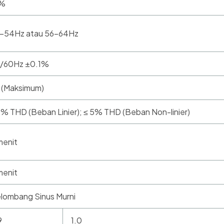
1%
-54Hz atau 56-64Hz
/60Hz ±0.1%
1 (Maksimum)
2% THD (Beban Linier); ≤ 5% THD (Beban Non-linier)
menit
menit
lombang Sinus Murni
9
1.0