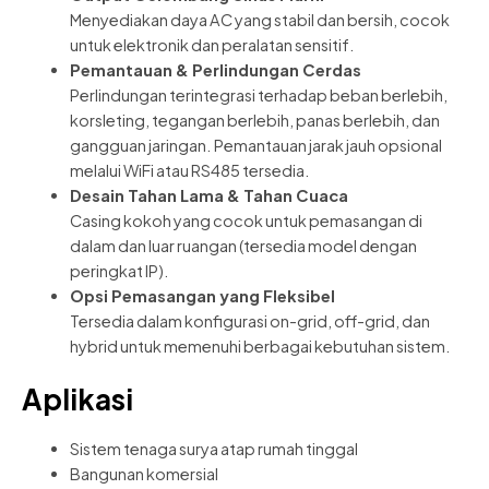
Menyediakan daya AC yang stabil dan bersih, cocok
untuk elektronik dan peralatan sensitif.
Pemantauan & Perlindungan Cerdas
Perlindungan terintegrasi terhadap beban berlebih,
korsleting, tegangan berlebih, panas berlebih, dan
gangguan jaringan. Pemantauan jarak jauh opsional
melalui WiFi atau RS485 tersedia.
Desain Tahan Lama & Tahan Cuaca
Casing kokoh yang cocok untuk pemasangan di
dalam dan luar ruangan (tersedia model dengan
peringkat IP).
Opsi Pemasangan yang Fleksibel
Tersedia dalam konfigurasi on-grid, off-grid, dan
hybrid untuk memenuhi berbagai kebutuhan sistem.
Aplikasi
Sistem tenaga surya atap rumah tinggal
Bangunan komersial