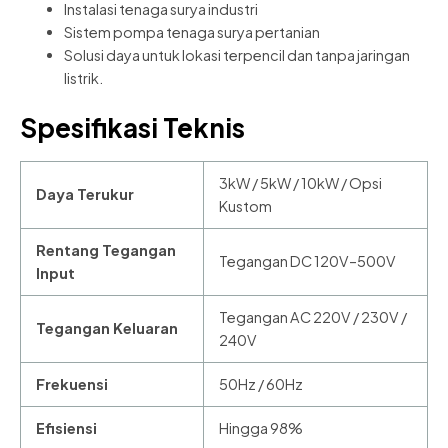
Instalasi tenaga surya industri
Sistem pompa tenaga surya pertanian
Solusi daya untuk lokasi terpencil dan tanpa jaringan
listrik.
Spesifikasi Teknis
3kW / 5kW / 10kW / Opsi
Daya Terukur
Kustom
Rentang Tegangan
Tegangan DC 120V–500V
Input
Tegangan AC 220V / 230V /
Tegangan Keluaran
240V
Frekuensi
50Hz / 60Hz
Efisiensi
Hingga 98%