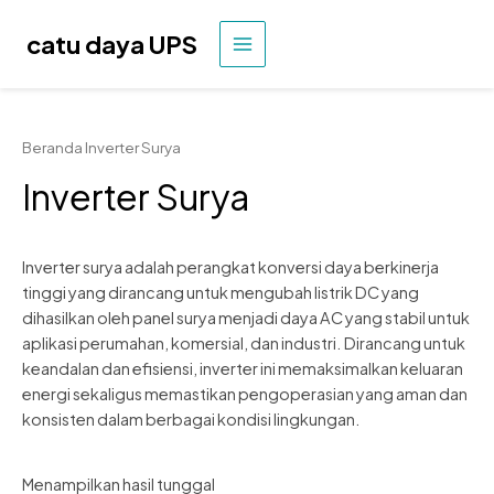
Lewati
ke
catu daya UPS
MENU
konten
UTAMA
Beranda
Inverter Surya
Inverter Surya
Inverter surya adalah perangkat konversi daya berkinerja
tinggi yang dirancang untuk mengubah listrik DC yang
dihasilkan oleh panel surya menjadi daya AC yang stabil untuk
aplikasi perumahan, komersial, dan industri. Dirancang untuk
keandalan dan efisiensi, inverter ini memaksimalkan keluaran
energi sekaligus memastikan pengoperasian yang aman dan
konsisten dalam berbagai kondisi lingkungan.
Menampilkan hasil tunggal