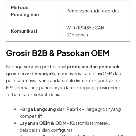
Metode
Pendinginan udara cerdas
Pendinginan
WiFi / RS485 / CAN
Komunikasi
(Opsional)
Grosir B2B & Pasokan OEM
Sebagai seorang profesional
produsen dan pemasok
grosir inverter surya
Kami menyediakan solusi OEM dan
pasokan massal yang andal untuk distributor, kontraktor
EPC, pemasang panel surya, dan pedagang grosir energi
terbarukan di seluruh dunia.
Harga Langsung dari Pabrik
– Harga grosir yang
kompetitif.
Layanan OEM & ODM
– Kustomisasi merek,
pelabelan, dan konfigurasi.