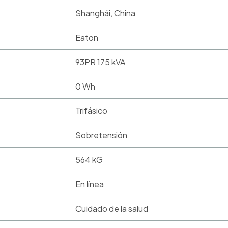
Shanghái, China
Eaton
93PR 175 kVA
0 Wh
Trifásico
Sobretensión
564 kG
En línea
Cuidado de la salud