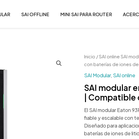
ULAR
SAI OFFLINE
MINI SAI PARA ROUTER
ACERC
Inicio
/
SAI online
SAI modu
con baterías de iones de 
SAI Modular
,
SAI online
SAI modular e
| Compatible c
El SAI modular Eaton 93
fiable y escalable con 
Diseñado para aplicacio
baterías de iones de lit