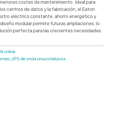
y menores costes de mantenimiento. Ideal para
los centros de datos y la fabricación, el Eaton
istro eléctrico constante, ahorro energético y
u diseño modular permite futuras ampliaciones, lo
solución perfecta para las crecientes necesidades
AI online
entes
,
UPS de onda sinusoidal pura