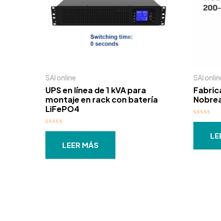
SAI online
SAI onlin
UPS en línea de 1 kVA para
Fabric
montaje en rack con batería
Nobrea
LiFePO4
Valora
con
Valorado
0
LE
con
de
0
LEER MÁS
5
de
5