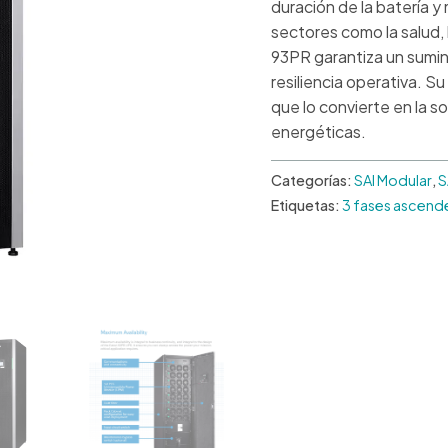
duración de la batería 
sectores como la salud, 
93PR garantiza un sumin
resiliencia operativa. S
que lo convierte en la 
energéticas.
Categorías:
SAI Modular
,
S
Etiquetas:
3 fases ascend