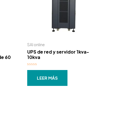
SAI online
UPS de red y servidor 1kva-
de 60
10kva
Valorado
con
0
LEER MÁS
de
5