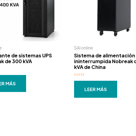
e
SAI online
ante de sistemas UPS
Sistema de alimentación
k de 300 kVA
ininterrumpida Nobreak 
kVA de China
do
Valorado
ER MÁS
con
0
LEER MÁS
de
5