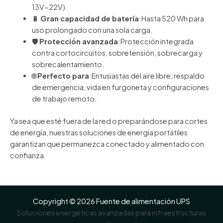
13V~22V).
🔋
Gran capacidad de batería
:Hasta 520 Wh para
uso prolongado con una sola carga.
🛡️
Protección avanzada
:Protección integrada
contra cortocircuitos, sobretensión, sobrecarga y
sobrecalentamiento.
🌐
Perfecto para
:Entusiastas del aire libre, respaldo
de emergencia, vida en furgoneta y configuraciones
de trabajo remoto.
Ya sea que esté fuera de la red o preparándose para cortes
de energía, nuestras soluciones de energía portátiles
garantizan que permanezca conectado y alimentado con
confianza.
Copyright © 2026 Fuente de alimentación UPS
Soluciones energéticas avanzadas para infraestructuras