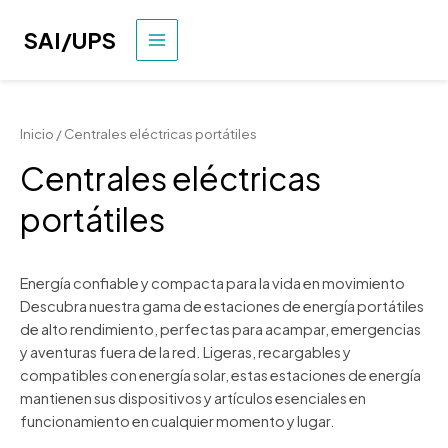
Ir
al
SAI/UPS
MENÚ
contenido
PRINCIPAL
Inicio
/ Centrales eléctricas portátiles
Centrales eléctricas
portátiles
Energía confiable y compacta para la vida en movimiento
Descubra nuestra gama de estaciones de energía portátiles
de alto rendimiento, perfectas para acampar, emergencias
y aventuras fuera de la red. Ligeras, recargables y
compatibles con energía solar, estas estaciones de energía
mantienen sus dispositivos y artículos esenciales en
funcionamiento en cualquier momento y lugar.