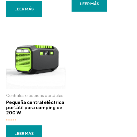
Valorado
0
LEER MÁS
con
de
0
LEER MÁS
5
de
5
Centrales eléctricas portátiles
Pequeña central eléctrica
portátil para camping de
200 W
Valorado
con
0
LEER MÁS
de