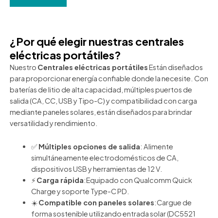
5
¿Por qué elegir nuestras centrales
eléctricas portátiles?
Nuestro
Centrales eléctricas portátiles
Están diseñados
para proporcionar energía confiable donde la necesite. Con
baterías de litio de alta capacidad, múltiples puertos de
salida (CA, CC, USB y Tipo-C) y compatibilidad con carga
mediante paneles solares, están diseñados para brindar
versatilidad y rendimiento.
✅
Múltiples opciones de salida
: Alimente
simultáneamente electrodomésticos de CA,
dispositivos USB y herramientas de 12 V.
⚡
Carga rápida
:Equipado con Qualcomm Quick
Charge y soporte Type-C PD.
☀️
Compatible con paneles solares
:Cargue de
forma sostenible utilizando entrada solar (DC5521